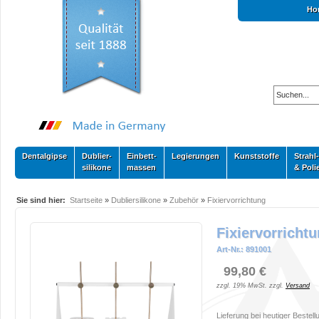
Ho
Dentalgipse
Dublier-
Einbett-
Legierungen
Kunststoffe
Strahl-
silikone
massen
& Poli
Sie sind hier:
Startseite
»
Dubliersilikone
»
Zubehör
»
Fixiervorrichtung
Fixiervorricht
Art-Nr.: 891001
99,80 €
zzgl. 19% MwSt. zzgl.
Versand
Lieferung bei heutiger Bestell