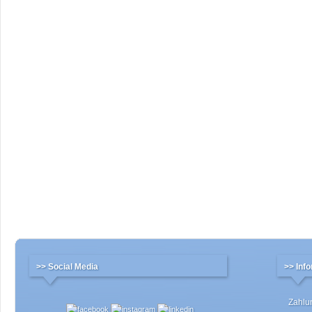
>> Social Media
>> Inf
Zahlu