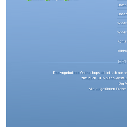
Daten
Unser
Widerr
Wider
Konta
Impre
ERN
Das Angebot des Onlineshops richtet sich nur an 
zuzüglich 19 % Mehrwertste
Der V
Alle aufgeführten Preise 