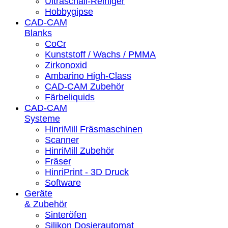
Ultraschall-Reiniger
Hobbygipse
CAD-CAM
Blanks
CoCr
Kunststoff / Wachs / PMMA
Zirkonoxid
Ambarino High-Class
CAD-CAM Zubehör
Färbeliquids
CAD-CAM
Systeme
HinriMill Fräsmaschinen
Scanner
HinriMill Zubehör
Fräser
HinriPrint - 3D Druck
Software
Geräte
& Zubehör
Sinteröfen
Silikon Dosierautomat