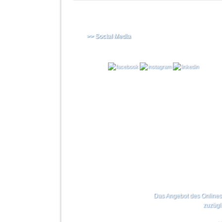
>> Social Media
Das Angebot des Onlinesho
zuzügl