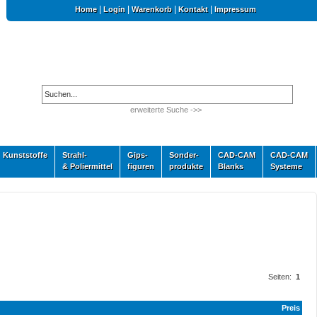
|
|
|
|
Home
Login
Warenkorb
Kontakt
Impressum
erweiterte Suche ->>
Kunststoffe
Strahl-
Gips-
Sonder-
CAD-CAM
CAD-CAM
& Poliermittel
figuren
produkte
Blanks
Systeme
Seiten:
1
Preis