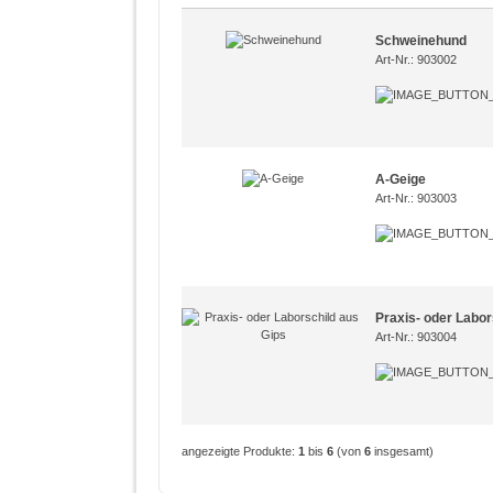
Schweinehund
Art-Nr.: 903002
A-Geige
Art-Nr.: 903003
Praxis- oder Labor
Art-Nr.: 903004
angezeigte Produkte:
1
bis
6
(von
6
insgesamt)