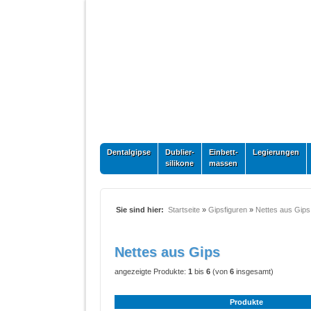
Dentalgipse
Dublier-
Einbett-
Legierungen
silikone
massen
Sie sind hier:
Startseite
»
Gipsfiguren
»
Nettes aus Gips
Nettes aus Gips
angezeigte Produkte:
1
bis
6
(von
6
insgesamt)
Produkte