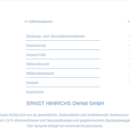
>> Informationen
>
Zahlungs- und Versandinformationen
Datenschutz
Unsere AGB
Widerrufsrecht
Widerrufsformular
Kontakt
Impressum
ERNST HINRICHS Dental GmbH
ps richtet sich nur an gewerbliche, freiberufliche und institutionelle Verbraucher. 
ich 19 % Mehrwertsteuer und
Versandkosten
und gegebenenfalls
Nachnahmegeb
Der Versand erfolgt nur innerhalb Deutschlands.