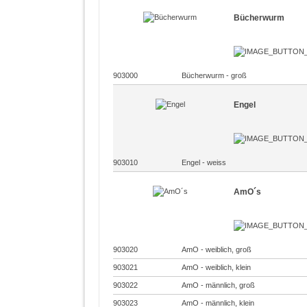
Bücherwurm
903000
Bücherwurm - groß
Engel
903010
Engel - weiss
AmO´s
903020
AmO - weiblich, groß
903021
AmO - weiblich, klein
903022
AmO - männlich, groß
903023
AmO - männlich, klein