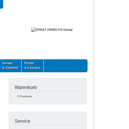
Geräte
Poster
& Zubehör
& Literatur
Warenkorb
0 Produkte
Service