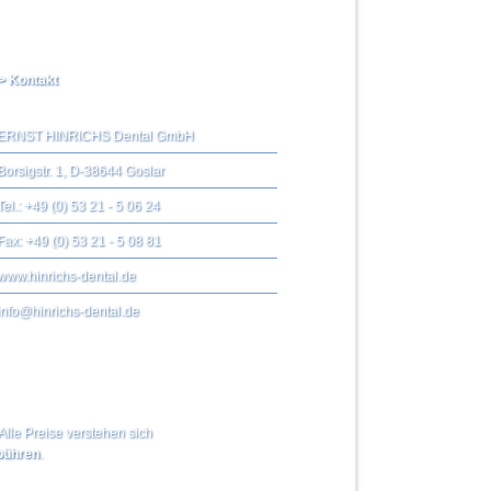
> Kontakt
ERNST HINRICHS Dental GmbH
Borsigstr. 1, D-38644 Goslar
Tel.: +49 (0) 53 21 - 5 06 24
Fax: +49 (0) 53 21 - 5 08 81
www.hinrichs-dental.de
info@hinrichs-dental.de
Alle Preise verstehen sich
ühren
.