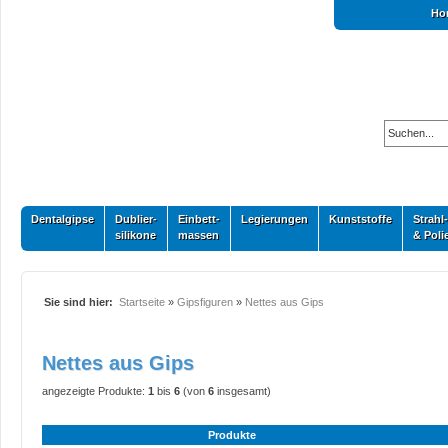
Ho
Dentalgipse
Dublier-
Einbett-
Legierungen
Kunststoffe
Strahl-
silikone
massen
& Poli
Sie sind hier:
Startseite
»
Gipsfiguren
»
Nettes aus Gips
Nettes aus Gips
angezeigte Produkte:
1
bis
6
(von
6
insgesamt)
Produkte