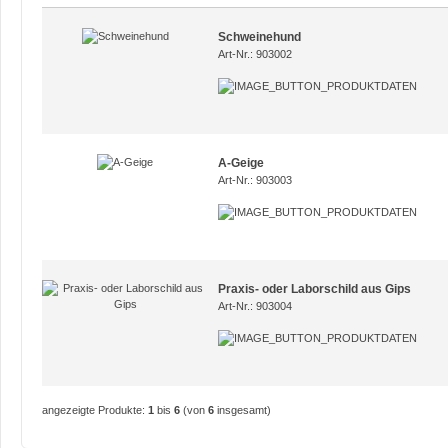
Schweinehund
Art-Nr.: 903002
A-Geige
Art-Nr.: 903003
Praxis- oder Laborschild aus Gips
Art-Nr.: 903004
angezeigte Produkte:
1
bis
6
(von
6
insgesamt)