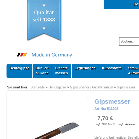
Ho
Dentalgipse
Dublier-
Einbett-
Legierungen
Kunststoffe
Strahl-
silikone
massen
& Poli
Sie sind hier:
Startseite
»
Dentalgipse
»
Gipszubehör / Gipshilfsmittel
»
Gipsmesser
Gipsmesser
Art-Nr.: 516002
7,70 €
zzgl. 19% MwSt. zzgl.
Versand
Lieferung bei heutiger Bestell