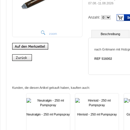
07.08.-11.08.2026
Anzahl:
zoom
Beschreibung
nach Gritmann mit Holzgri
REF 516002
Kunden, die diesen Artikel gekauft haben, kauften auch:
Neutralgin - 250 ml Pumpspray
Hinrisid - 250 ml Pumpspray
Gi