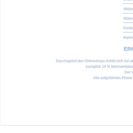
Widerr
Wider
Konta
Impre
ERN
Das Angebot des Onlineshops richtet sich nur an 
zuzüglich 19 % Mehrwertste
Der V
Alle aufgeführten Preise 