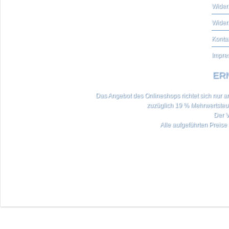
Widerr
Wider
Konta
Impre
ERN
Das Angebot des Onlineshops richtet sich nur an 
zuzüglich 19 % Mehrwertste
Der V
Alle aufgeführten Preise 