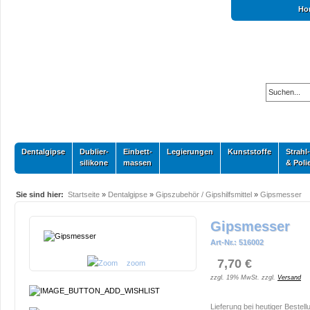
Ho
Dentalgipse
Dublier-
Einbett-
Legierungen
Kunststoffe
Strahl-
silikone
massen
& Poli
Sie sind hier:
Startseite
»
Dentalgipse
»
Gipszubehör / Gipshilfsmittel
»
Gipsmesser
Gipsmesser
Art-Nr.: 516002
7,70 €
zoom
zzgl. 19% MwSt. zzgl.
Versand
Lieferung bei heutiger Bestell