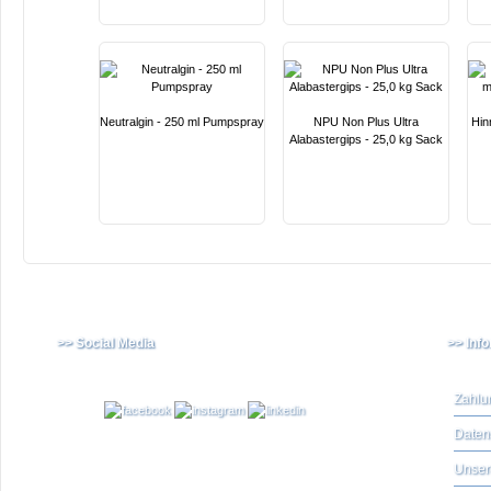
Neutralgin - 250 ml Pumpspray
NPU Non Plus Ultra
Hin
Alabastergips - 25,0 kg Sack
>> Social Media
>> Inf
Zahlu
Daten
Unser