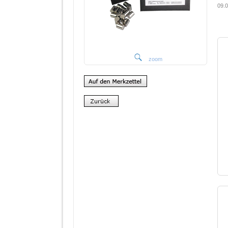
09.0
zoom