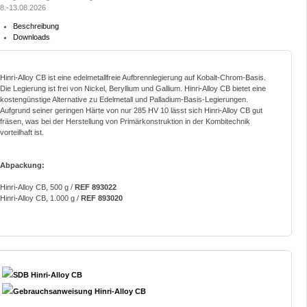
8.-13.08.2026
Beschreibung
Downloads
Hinri-Alloy CB ist eine edelmetallfreie Aufbrennlegierung auf Kobalt-Chrom-Basis.
Die Legierung ist frei von Nickel, Beryllium und Gallium. Hinri-Alloy CB bietet eine
kostengünstige Alternative zu Edelmetall und Palladium-Basis-Legierungen.
Aufgrund seiner geringen Härte von nur 285 HV 10 lässt sich Hinri-Alloy CB gut
fräsen, was bei der Herstellung von Primärkonstruktion in der Kombitechnik
vorteilhaft ist.
Abpackung:
Hinri-Alloy CB, 500 g /
REF 893022
Hinri-Alloy CB, 1.000 g /
REF 893020
SDB Hinri-Alloy CB
Gebrauchsanweisung Hinri-Alloy CB