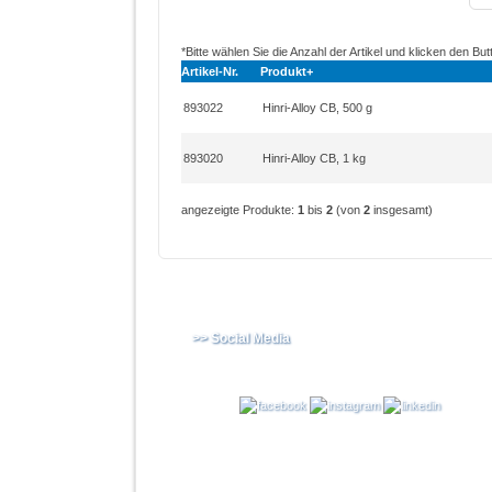
*Bitte wählen Sie die Anzahl der Artikel und klicken den But
Artikel-Nr.
Produkt+
893022
Hinri-Alloy CB, 500 g
893020
Hinri-Alloy CB, 1 kg
angezeigte Produkte:
1
bis
2
(von
2
insgesamt)
>> Social Media