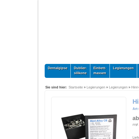
Dentalgipse
Dublier-
Einbett-
Legierungen
silikone
massen
Sie sind hier:
Startseite
»
Legierungen
»
Legierungen
»
Hinri
Hi
Art-
ab
zzgl
Lief