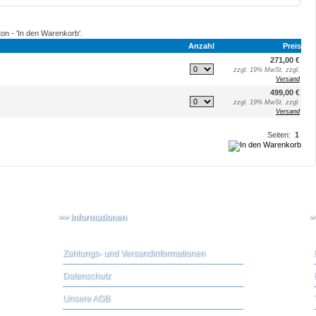
ton - 'In den Warenkorb'.
Anzahl
Preis
271,00 €
zzgl. 19% MwSt. zzgl.
Versand
499,00 €
zzgl. 19% MwSt. zzgl.
Versand
Seiten:
1
>> Informationen
>
Zahlungs- und Versandinformationen
Datenschutz
Unsere AGB