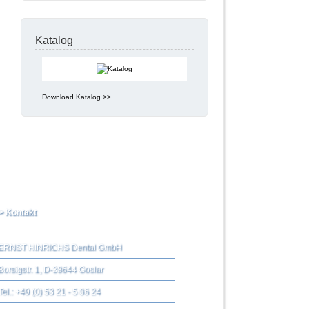
Katalog
Download Katalog >>
> Kontakt
ERNST HINRICHS Dental GmbH
Borsigstr. 1, D-38644 Goslar
Tel.: +49 (0) 53 21 - 5 06 24