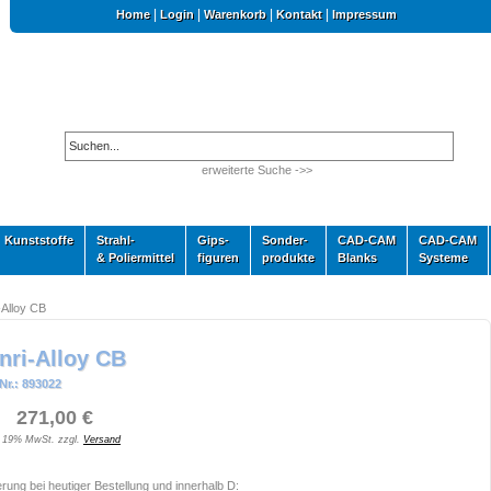
|
|
|
|
Home
Login
Warenkorb
Kontakt
Impressum
erweiterte Suche ->>
Kunststoffe
Strahl-
Gips-
Sonder-
CAD-CAM
CAD-CAM
& Poliermittel
figuren
produkte
Blanks
Systeme
-Alloy CB
nri-Alloy CB
Nr.: 893022
 271,00 €
. 19% MwSt. zzgl.
Versand
erung bei heutiger Bestellung und innerhalb D: