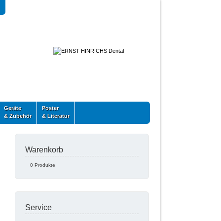
Geräte
Poster
& Zubehör
& Literatur
Warenkorb
0 Produkte
Service