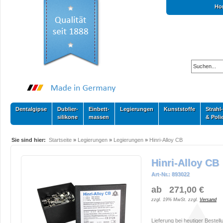
Ho
Dentalgipse
Dublier-
Einbett-
Legierungen
Kunststoffe
Strahl-
silikone
massen
& Poli
Sie sind hier:
Startseite
»
Legierungen
»
Legierungen
»
Hinri-Alloy CB
Hinri-Alloy CB
Art-Nr.: 893022
ab 271,00 €
zzgl. 19% MwSt. zzgl.
Versand
Lieferung bei heutiger Bestell