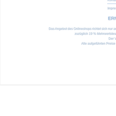
Impre
ERN
Das Angebot des Onlineshops richtet sich nur an 
zuzüglich 19 % Mehrwertste
Der V
Alle aufgeführten Preise 