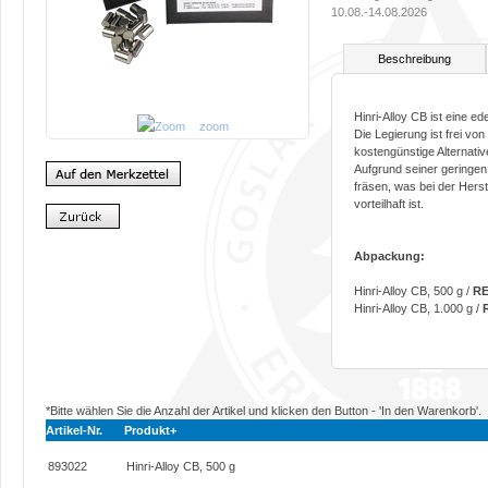
10.08.-14.08.2026
Beschreibung
Hinri-Alloy CB ist eine e
zoom
Die Legierung ist frei von
kostengünstige Alternati
Aufgrund seiner geringen 
fräsen, was bei der Hers
vorteilhaft ist.
Abpackung:
Hinri-Alloy CB, 500 g /
RE
Hinri-Alloy CB, 1.000 g /
*Bitte wählen Sie die Anzahl der Artikel und klicken den Button - 'In den Warenkorb'.
Artikel-Nr.
Produkt+
893022
Hinri-Alloy CB, 500 g