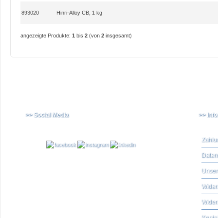
893020
Hinri-Alloy CB, 1 kg
angezeigte Produkte:
1
bis
2
(von
2
insgesamt)
>> Social Media
>> Inf
Zahlu
Daten
Unser
Widerr
Wider
Konta