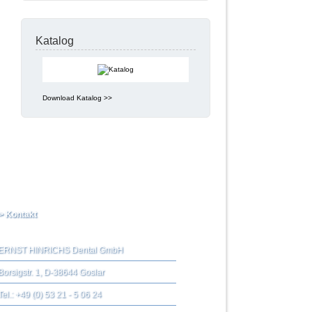
Katalog
Download Katalog >>
> Kontakt
ERNST HINRICHS Dental GmbH
Borsigstr. 1, D-38644 Goslar
Tel.: +49 (0) 53 21 - 5 06 24