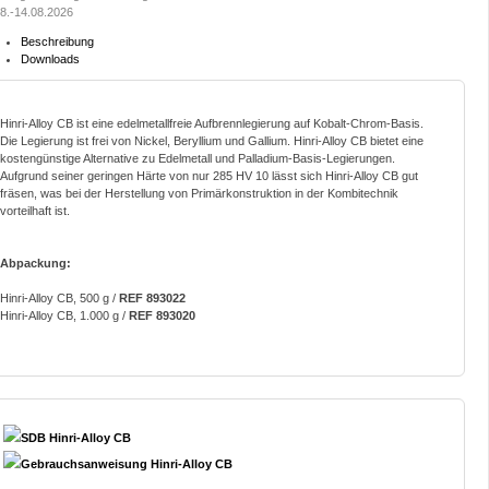
8.-14.08.2026
Beschreibung
Downloads
Hinri-Alloy CB ist eine edelmetallfreie Aufbrennlegierung auf Kobalt-Chrom-Basis.
Die Legierung ist frei von Nickel, Beryllium und Gallium. Hinri-Alloy CB bietet eine
kostengünstige Alternative zu Edelmetall und Palladium-Basis-Legierungen.
Aufgrund seiner geringen Härte von nur 285 HV 10 lässt sich Hinri-Alloy CB gut
fräsen, was bei der Herstellung von Primärkonstruktion in der Kombitechnik
vorteilhaft ist.
Abpackung:
Hinri-Alloy CB, 500 g /
REF 893022
Hinri-Alloy CB, 1.000 g /
REF 893020
SDB Hinri-Alloy CB
Gebrauchsanweisung Hinri-Alloy CB