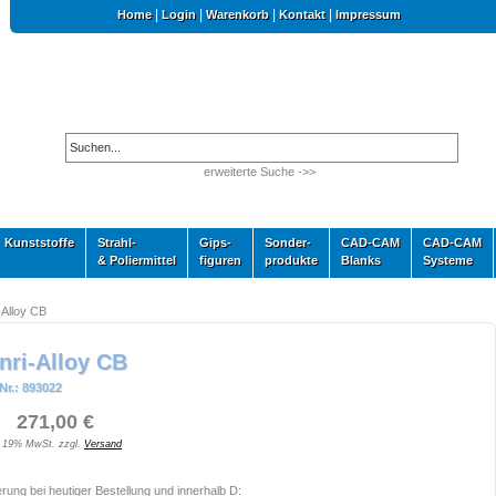
|
|
|
|
Home
Login
Warenkorb
Kontakt
Impressum
erweiterte Suche ->>
Kunststoffe
Strahl-
Gips-
Sonder-
CAD-CAM
CAD-CAM
& Poliermittel
figuren
produkte
Blanks
Systeme
-Alloy CB
nri-Alloy CB
Nr.: 893022
 271,00 €
. 19% MwSt. zzgl.
Versand
erung bei heutiger Bestellung und innerhalb D: