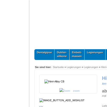
Dentalgipse
Dublier-
Einbett-
Legierungen
silikone
massen
Sie sind hier:
Startseite
»
Legierungen
»
Legierungen
»
Hinri
Hi
Art-
ab
zoom
zzgl
Lief