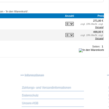
ton - 'In den Warenkorb'.
Anzahl
Preis
271,00 €
zzgl. 19% MwSt. zzgl.
Versand
499,00 €
zzgl. 19% MwSt. zzgl.
Versand
Seiten:
1
>> Informationen
>
Zahlungs- und Versandinformationen
Datenschutz
Unsere AGB