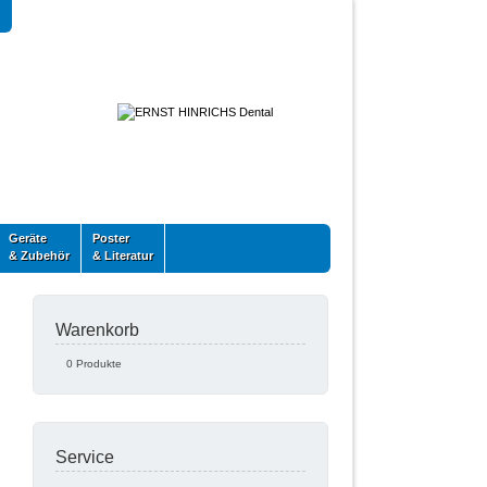
Geräte
Poster
& Zubehör
& Literatur
Warenkorb
0 Produkte
Service