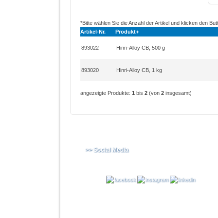
*Bitte wählen Sie die Anzahl der Artikel und klicken den But
Artikel-Nr.
Produkt+
893022
Hinri-Alloy CB, 500 g
893020
Hinri-Alloy CB, 1 kg
angezeigte Produkte:
1
bis
2
(von
2
insgesamt)
>> Social Media