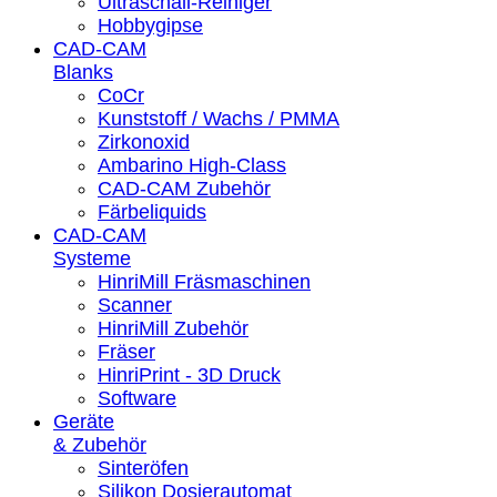
Ultraschall-Reiniger
Hobbygipse
CAD-CAM
Blanks
CoCr
Kunststoff / Wachs / PMMA
Zirkonoxid
Ambarino High-Class
CAD-CAM Zubehör
Färbeliquids
CAD-CAM
Systeme
HinriMill Fräsmaschinen
Scanner
HinriMill Zubehör
Fräser
HinriPrint - 3D Druck
Software
Geräte
& Zubehör
Sinteröfen
Silikon Dosierautomat