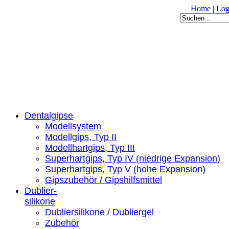
Home
|
Log
Dentalgipse
Modellsystem
Modellgips, Typ II
Modellhartgips, Typ III
Superhartgips, Typ IV (niedrige Expansion)
Superhartgips, Typ V (hohe Expansion)
Gipszubehör / Gipshilfsmittel
Dublier-
silikone
Dubliersilikone / Dubliergel
Zubehör