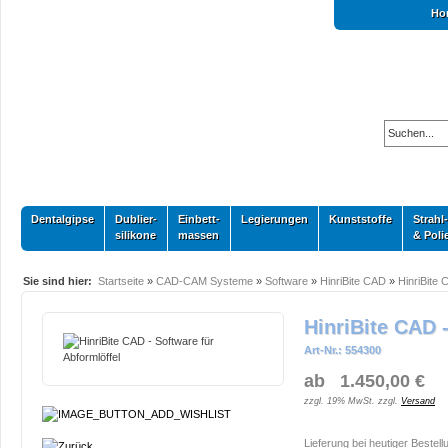
Ho
Dentalgipse
Dublier-
Einbett-
Legierungen
Kunststoffe
Strahl-
silikone
massen
& Poli
Sie sind hier:
Startseite
»
CAD-CAM Systeme
»
Software
»
HinriBite CAD
»
HinriBite 
HinriBite CAD 
Art-Nr.: 554300
ab 1.450,00 €
zzgl. 19% MwSt. zzgl.
Versand
Lieferung bei heutiger Bestell