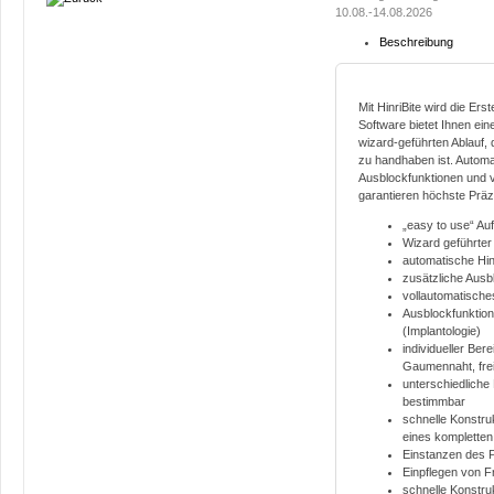
10.08.-14.08.2026
Beschreibung
Mit HinriBite wird die Er
Software bietet Ihnen ein
wizard-geführten Ablauf,
zu handhaben ist. Automa
Ausblockfunktionen und 
garantieren höchste Präzi
„easy to use“ Au
Wizard geführter
automatische Hin
zusätzliche Aus
vollautomatische
Ausblockfunktion
(Implantologie)
individueller Ber
Gaumennaht, fre
unterschiedliche 
bestimmbar
schnelle Konstru
eines kompletten
Einstanzen des 
Einpflegen von F
schnelle Konstru