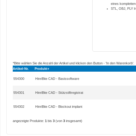
eines kompletten
STL, OBJ, PLY Im
*Bitte wählen Sie die Anzahl der Artikel und klicken den Button - 'In den Warenkorb'.
Artikel-Nr.
Produkt+
554300
HinriBite CAD - Basissoftware
554301
HinriBite CAD - Stützstiftregistrat
554302
HinriBite CAD - Blockout implant
angezeigte Produkte:
1
bis
3
(von
3
insgesamt)