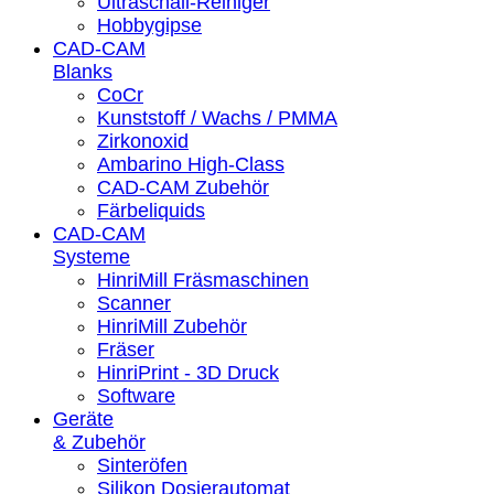
Ultraschall-Reiniger
Hobbygipse
CAD-CAM
Blanks
CoCr
Kunststoff / Wachs / PMMA
Zirkonoxid
Ambarino High-Class
CAD-CAM Zubehör
Färbeliquids
CAD-CAM
Systeme
HinriMill Fräsmaschinen
Scanner
HinriMill Zubehör
Fräser
HinriPrint - 3D Druck
Software
Geräte
& Zubehör
Sinteröfen
Silikon Dosierautomat