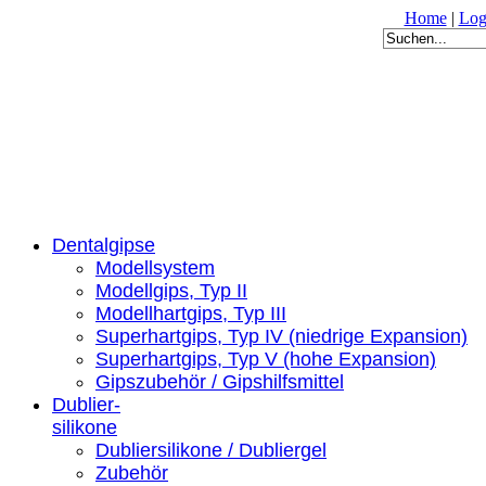
Home
|
Log
Dentalgipse
Modellsystem
Modellgips, Typ II
Modellhartgips, Typ III
Superhartgips, Typ IV (niedrige Expansion)
Superhartgips, Typ V (hohe Expansion)
Gipszubehör / Gipshilfsmittel
Dublier-
silikone
Dubliersilikone / Dubliergel
Zubehör