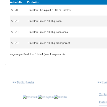
Artikel-Nr.
Produkt+
721200
HinriDon Flüssigkeit, 1000 ml, farblos
721210
HinriDon Pulver, 1000 g, rosa
721211
HinriDon Pulver, 1000 g, rosa opak
721212
HinriDon Pulver, 1000 g, transparent
angezeigte Produkte:
1
bis
4
(von
4
insgesamt)
>> Social Media
>> Inf
Zahlu
Daten