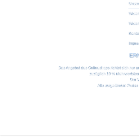
Unser
Widerr
Wider
Konta
Impre
ERN
Das Angebot des Onlineshops richtet sich nur an 
zuzüglich 19 % Mehrwertste
Der V
Alle aufgeführten Preise 