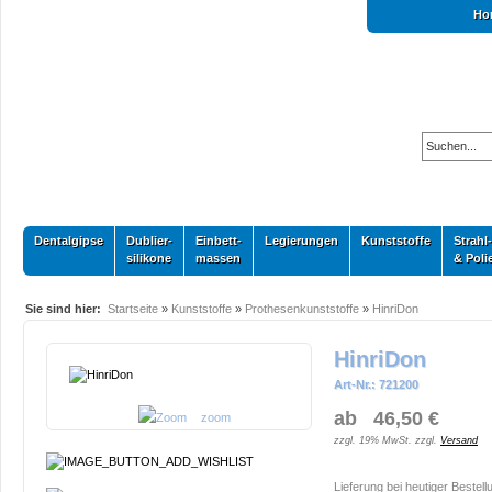
Ho
Dentalgipse
Dublier-
Einbett-
Legierungen
Kunststoffe
Strahl-
silikone
massen
& Poli
Sie sind hier:
Startseite
»
Kunststoffe
»
Prothesenkunststoffe
»
HinriDon
HinriDon
Art-Nr.: 721200
ab 46,50 €
zoom
zzgl. 19% MwSt. zzgl.
Versand
Lieferung bei heutiger Bestell