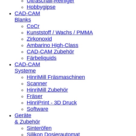
Ultraschall-Reiniger
Hobbygipse
CAD-CAM
Blanks
CoCr
Kunststoff / Wachs / PMMA
Zirkonoxid
Ambarino High-Class
CAD-CAM Zubehör
Färbeliquids
CAD-CAM
Systeme
HinriMill Fräsmaschinen
Scanner
HinriMill Zubehör
Fräser
HinriPrint - 3D Druck
Software
Geräte
& Zubehör
Sinteröfen
Silikon Dosierautomat