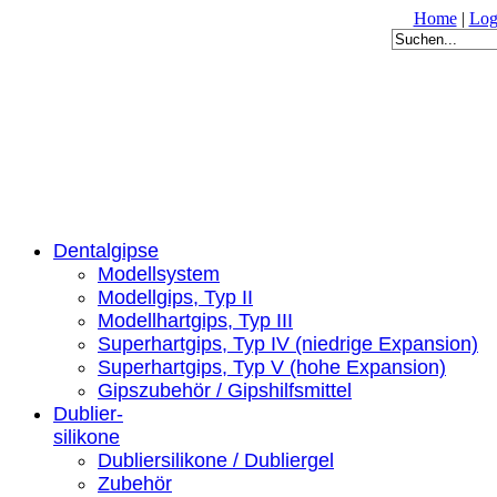
Home
|
Log
Dentalgipse
Modellsystem
Modellgips, Typ II
Modellhartgips, Typ III
Superhartgips, Typ IV (niedrige Expansion)
Superhartgips, Typ V (hohe Expansion)
Gipszubehör / Gipshilfsmittel
Dublier-
silikone
Dubliersilikone / Dubliergel
Zubehör