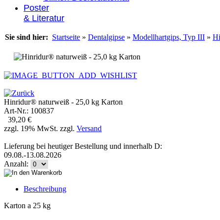
Poster
& Literatur
Sie sind hier:
Startseite
»
Dentalgipse
»
Modellhartgips, Typ III
»
Hi
Hinridur® naturweiß - 25,0 kg Karton
Art-Nr.: 100837
39,20 €
zzgl. 19% MwSt. zzgl.
Versand
Lieferung bei heutiger Bestellung und innerhalb D:
09.08.-13.08.2026
Anzahl:
Beschreibung
Karton a 25 kg