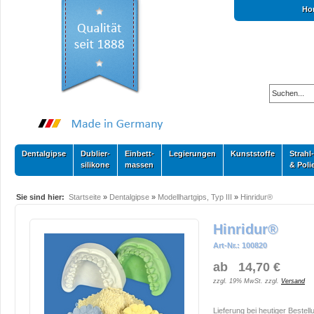
Ho
Dentalgipse
Dublier-
Einbett-
Legierungen
Kunststoffe
Strahl-
silikone
massen
& Poli
Sie sind hier:
Startseite
»
Dentalgipse
»
Modellhartgips, Typ III
»
Hinridur®
Hinridur®
Art-Nr.: 100820
ab 14,70 €
zzgl. 19% MwSt. zzgl.
Versand
Lieferung bei heutiger Bestell