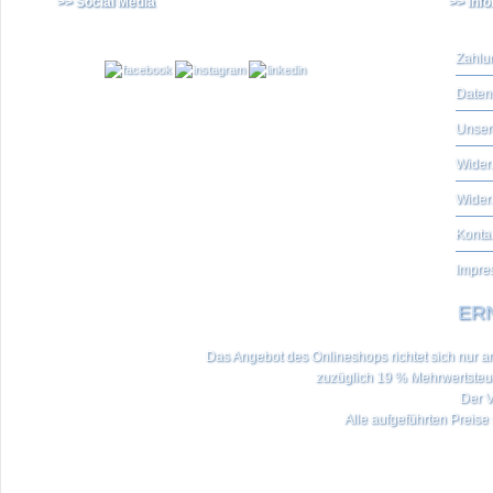
>> Social Media
>> Inf
Zahlu
Daten
Unser
Widerr
Wider
Konta
Impre
ERN
Das Angebot des Onlineshops richtet sich nur an 
zuzüglich 19 % Mehrwertste
Der V
Alle aufgeführten Preise 