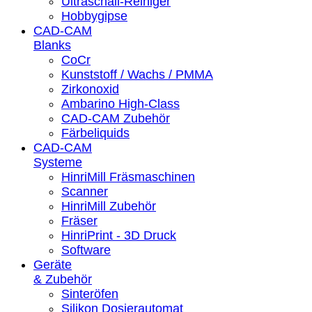
Ultraschall-Reiniger
Hobbygipse
CAD-CAM
Blanks
CoCr
Kunststoff / Wachs / PMMA
Zirkonoxid
Ambarino High-Class
CAD-CAM Zubehör
Färbeliquids
CAD-CAM
Systeme
HinriMill Fräsmaschinen
Scanner
HinriMill Zubehör
Fräser
HinriPrint - 3D Druck
Software
Geräte
& Zubehör
Sinteröfen
Silikon Dosierautomat