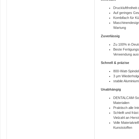
Druckluftfreihe
Auf geringes Gew
Kombifach für Kü
Maschinendesign 
Wartung
Zuverlässig
Zu 100% in Deuts
Beste Fertigungs
Verwendung auss
Schnell & präzise
800-Watt-Spindel
3 μm Wiederholg
stabile Aluminiu
Unabhängig
DENTALCAM-Softw
Materialien
Praktisch alle In
Schleift und fräs
Vielzahl an Herst
Volle Materialvie
Kunststoffen