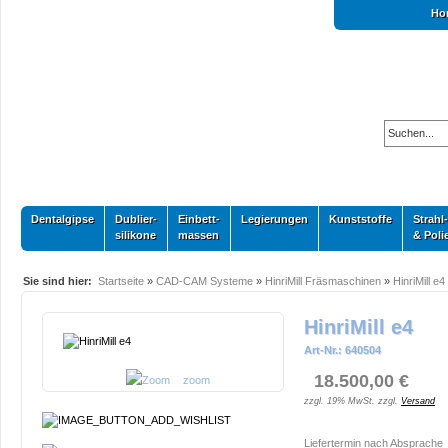
Ho
Dentalgipse
Dublier-
Einbett-
Legierungen
Kunststoffe
Strahl-
silikone
massen
& Poli
Sie sind hier:
Startseite
»
CAD-CAM Systeme
»
HinriMill Fräsmaschinen
»
HinriMill e4
HinriMill e4
Art-Nr.: 640504
18.500,00 €
zoom
zzgl. 19% MwSt. zzgl.
Versand
Liefertermin nach Absprache