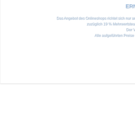
ERN
Das Angebot des Onlineshops richtet sich nur an 
zuzüglich 19 % Mehrwertste
Der V
Alle aufgeführten Preise 