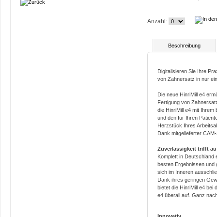
Anzahl:
Beschreibung
Digitalisieren Sie Ihre Pra
von Zahnersatz in nur ei
Die neue HinriMill e4 erm
Fertigung von Zahnersatz
die HinriMill e4 mit Ihre
und den für Ihren Patiente
Herzstück Ihres Arbeitsab
Dank mitgelieferter CAM-S
Zuverlässigkeit trifft au
Komplett in Deutschland en
besten Ergebnissen und g
sich im Inneren ausschli
Dank ihres geringen Gewic
bietet die HinriMill e4 bei 
e4 überall auf. Ganz nac
Innovativ