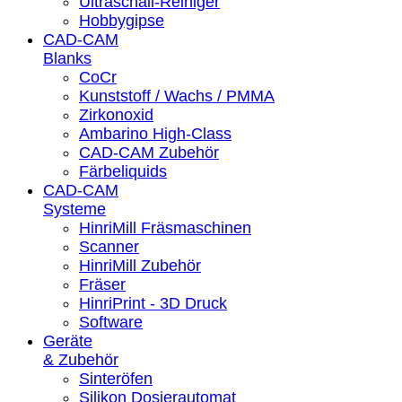
Ultraschall-Reiniger
Hobbygipse
CAD-CAM
Blanks
CoCr
Kunststoff / Wachs / PMMA
Zirkonoxid
Ambarino High-Class
CAD-CAM Zubehör
Färbeliquids
CAD-CAM
Systeme
HinriMill Fräsmaschinen
Scanner
HinriMill Zubehör
Fräser
HinriPrint - 3D Druck
Software
Geräte
& Zubehör
Sinteröfen
Silikon Dosierautomat