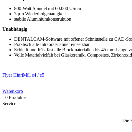
800-Watt-Spindel mit 60.000 U/min
3 μm Wiederholgenauigkeit
stabile Aluminiumkonstruktion
Unabhängig
DENTALCAM-Software mit offener Schnittstelle zu CAD-Soft
Praktisch alle Intraoralscanner einsetzbar
Schleift und fräst fast alle Blockmaterialien bis 45 mm Länge v
Volle Materialvielfalt bei Glaskeramik, Composites, Zirkonoxi
Flyer HinriMill e4 / e5
Warenkorb
0 Produkte
Service
Die 