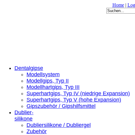
Home
|
Log
Dentalgipse
Modellsystem
Modellgips, Typ II
Modellhartgips, Typ III
Superhartgips, Typ IV (niedrige Expansion)
Superhartgips, Typ V (hohe Expansion)
Gipszubehör / Gipshilfsmittel
Dublier-
silikone
Dubliersilikone / Dubliergel
Zubehör