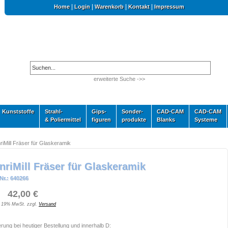
|
|
|
|
Home
Login
Warenkorb
Kontakt
Impressum
erweiterte Suche ->>
Kunststoffe
Strahl-
Gips-
Sonder-
CAD-CAM
CAD-CAM
& Poliermittel
figuren
produkte
Blanks
Systeme
riMill Fräser für Glaskeramik
nriMill Fräser für Glaskeramik
Nr.: 640266
 42,00 €
. 19% MwSt. zzgl.
Versand
erung bei heutiger Bestellung und innerhalb D: