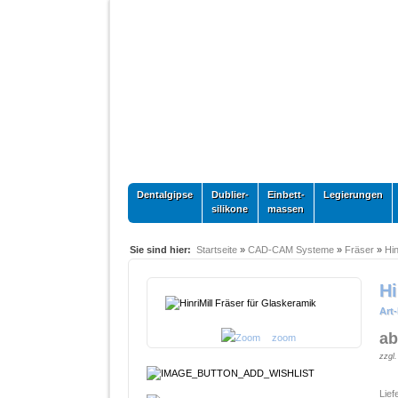
Dentalgipse
Dublier-
Einbett-
Legierungen
silikone
massen
Sie sind hier:
Startseite
»
CAD-CAM Systeme
»
Fräser
»
Hin
Hi
Art-
ab
zoom
zzgl
Lief