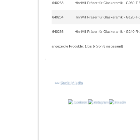
640263
HinriMill Fräser für Glaskeramik - G060-T
640264
HinriMill Fräser für Glaskeramik - G120-T
640266
HinriMill Fräser für Glaskeramik - G240-R
angezeigte Produkte:
1
bis
5
(von
5
insgesamt)
>> Social Media