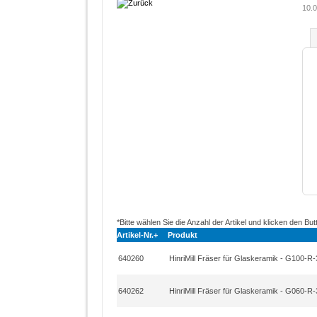
10.0
*Bitte wählen Sie die Anzahl der Artikel und klicken den But
Artikel-Nr.+
Produkt
640260
HinriMill Fräser für Glaskeramik - G100-R
640262
HinriMill Fräser für Glaskeramik - G060-R