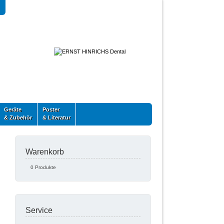
Geräte
Poster
& Zubehör
& Literatur
Warenkorb
0 Produkte
Service