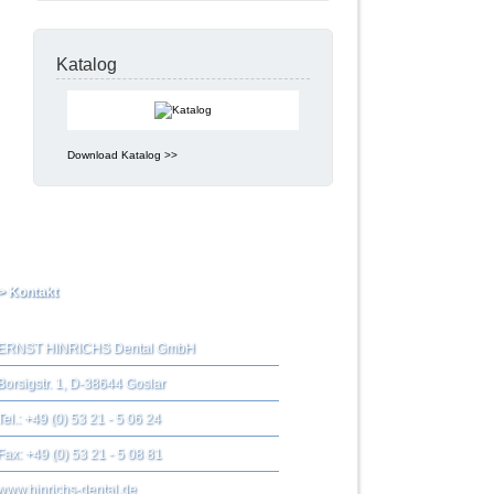
Katalog
Download Katalog >>
> Kontakt
ERNST HINRICHS Dental GmbH
Borsigstr. 1, D-38644 Goslar
Tel.: +49 (0) 53 21 - 5 06 24
Fax: +49 (0) 53 21 - 5 08 81
www.hinrichs-dental.de