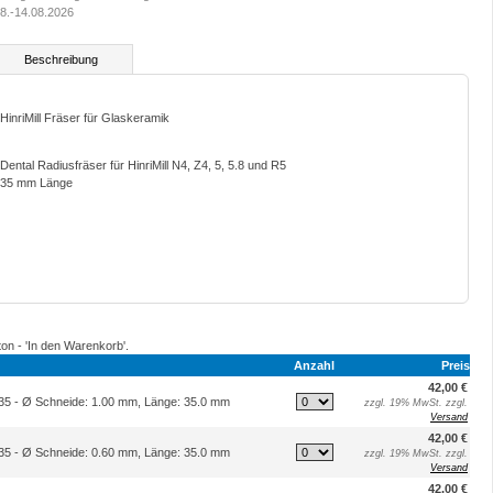
8.-14.08.2026
Beschreibung
HinriMill Fräser für Glaskeramik
Dental Radiusfräser für HinriMill N4, Z4, 5, 5.8 und R5
35 mm Länge
ton - 'In den Warenkorb'.
Anzahl
Preis
42,00 €
-35 - Ø Schneide: 1.00 mm, Länge: 35.0 mm
zzgl. 19% MwSt. zzgl.
Versand
42,00 €
-35 - Ø Schneide: 0.60 mm, Länge: 35.0 mm
zzgl. 19% MwSt. zzgl.
Versand
42,00 €