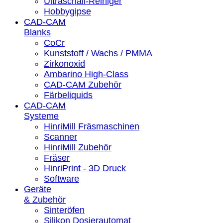
Ultraschall-Reiniger
Hobbygipse
CAD-CAM
Blanks
CoCr
Kunststoff / Wachs / PMMA
Zirkonoxid
Ambarino High-Class
CAD-CAM Zubehör
Färbeliquids
CAD-CAM
Systeme
HinriMill Fräsmaschinen
Scanner
HinriMill Zubehör
Fräser
HinriPrint - 3D Druck
Software
Geräte
& Zubehör
Sinteröfen
Silikon Dosierautomat