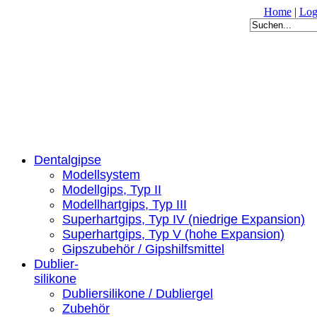
Home
|
Log
Dentalgipse
Modellsystem
Modellgips, Typ II
Modellhartgips, Typ III
Superhartgips, Typ IV (niedrige Expansion)
Superhartgips, Typ V (hohe Expansion)
Gipszubehör / Gipshilfsmittel
Dublier-
silikone
Dubliersilikone / Dubliergel
Zubehör