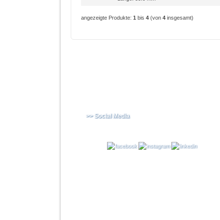
angezeigte Produkte:
1
bis
4
(von
4
insgesamt)
>> Social Media