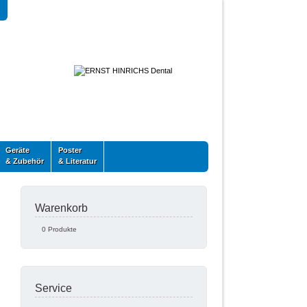
Geräte
Poster
& Zubehör
& Literatur
Warenkorb
0 Produkte
Service