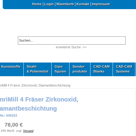
|
|
|
|
Home
Login
Warenkorb
Kontakt
Impressum
erweiterte Suche ->>
Kunststoffe
Strahl-
Gips-
Sonder-
CAD-CAM
CAD-CAM
& Poliermittel
figuren
produkte
Blanks
Systeme
riMill 4 Fräser Zirkonoxid, Diamantbeschichtung
nriMill 4 Fräser Zirkonoxid,
iamantbeschichtung
Nr.: 640163
 78,00 €
. 19% MwSt. zzgl.
Versand