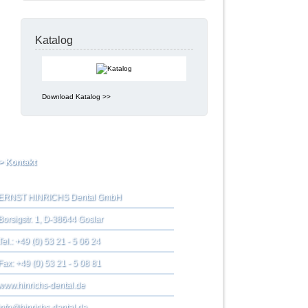
Katalog
Download Katalog >>
> Kontakt
ERNST HINRICHS Dental GmbH
Borsigstr. 1, D-38644 Goslar
Tel.: +49 (0) 53 21 - 5 06 24
Fax: +49 (0) 53 21 - 5 08 81
www.hinrichs-dental.de
info@hinrichs-dental.de