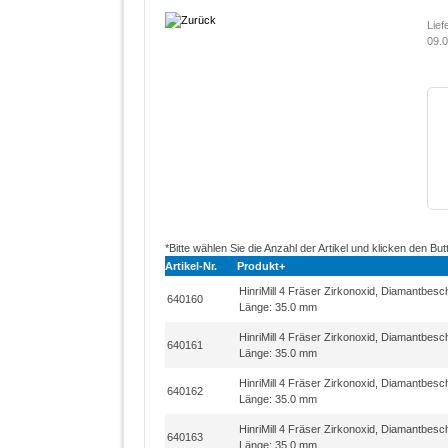
Lief
09.0
*Bitte wählen Sie die Anzahl der Artikel und klicken den But
Artikel-Nr.
Produkt+
HinriMill 4 Fräser Zirkonoxid, Diamantbes
640160
Länge: 35.0 mm
HinriMill 4 Fräser Zirkonoxid, Diamantbes
640161
Länge: 35.0 mm
HinriMill 4 Fräser Zirkonoxid, Diamantbes
640162
Länge: 35.0 mm
HinriMill 4 Fräser Zirkonoxid, Diamantbes
640163
Länge: 35.0 mm