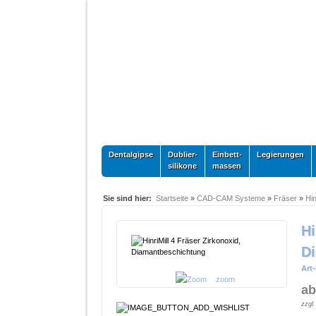
Dentalgipse
Dublier-
Einbett-
Legierungen
silikone
massen
Sie sind hier:
Startseite
»
CAD-CAM Systeme
»
Fräser
»
Hin
Hi
D
Art-
zoom
ab
zzgl