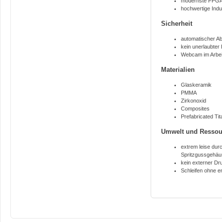
modernste FPGA-
hochwertige Indu
Sicherheit
automatischer A
kein unerlaubter 
Webcam im Arbe
Materialien
Glaskeramik
PMMA
Zirkonoxid
Composites
Prefabricated Ti
Umwelt und Ressou
extrem leise du
Spritzgussgehäu
kein externer Dr
Schleifen ohne e