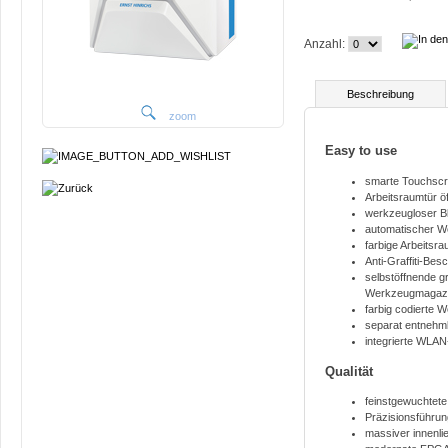
Anzahl:
Beschreibung
zoom
Easy to use
smarte Touchsc
Arbeitsraumtür ö
werkzeugloser Bl
automatischer 
farbige Arbeitsr
Anti-Graffiti-Be
selbstöffnende g
Werkzeugmagaz
farbig codierte
separat entnehm
integrierte WLA
Qualität
feinstgewuchtete
Präzisionsführun
massiver innenl