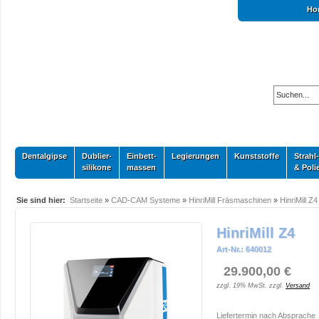
Ho
Dentalgipse
Dublier-
Einbett-
Legierungen
Kunststoffe
Strahl-
silikone
massen
& Poli
Sie sind hier:
Startseite
»
CAD-CAM Systeme
»
HinriMill Fräsmaschinen
»
HinriMill Z4
HinriMill Z4
Art-Nr.: 640012
29.900,00 €
zzgl. 19% MwSt. zzgl.
Versand
Liefertermin nach Absprache