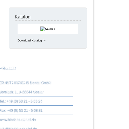
Katalog
Download Katalog >>
> Kontakt
ERNST HINRICHS Dental GmbH
Borsigstr. 1, D-38644 Goslar
Tel.: +49 (0) 53 21 - 5 06 24
Fax: +49 (0) 53 21 - 5 08 81
www.hinrichs-dental.de
info@hinrichs-dental.de