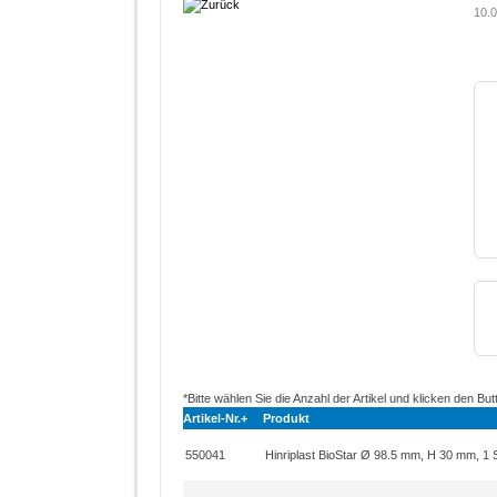
10.0
*Bitte wählen Sie die Anzahl der Artikel und klicken den But
Artikel-Nr.+
Produkt
550041
Hinriplast BioStar Ø 98.5 mm, H 30 mm, 1 