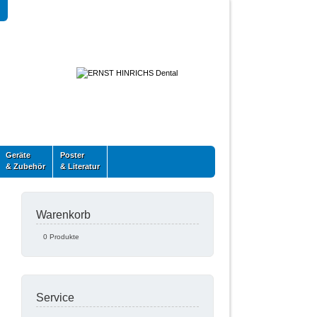
Geräte
Poster
& Zubehör
& Literatur
Warenkorb
0 Produkte
Service