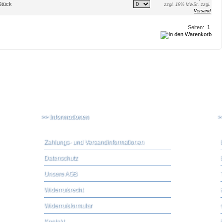
Stück
zzgl. 19% MwSt. zzgl.
Versand
Seiten:
1
>> Informationen
>
Zahlungs- und Versandinformationen
Datenschutz
Unsere AGB
Widerrufsrecht
Widerrufsformular
Kontakt