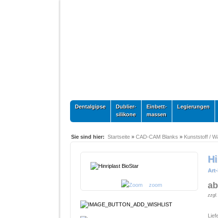
Dentalgipse
Dublier-
Einbett-
Legierungen
silikone
massen
Sie sind hier:
Startseite
»
CAD-CAM Blanks
»
Kunststoff / 
Hi
Art-
ab
zoom
zzgl
Lief