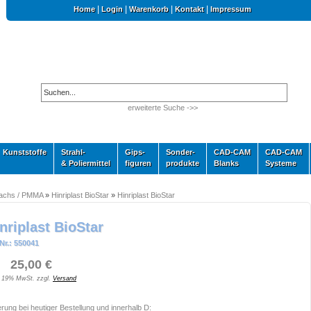
|
|
|
|
Home
Login
Warenkorb
Kontakt
Impressum
erweiterte Suche ->>
Kunststoffe
Strahl-
Gips-
Sonder-
CAD-CAM
CAD-CAM
& Poliermittel
figuren
produkte
Blanks
Systeme
Wachs / PMMA
»
Hinriplast BioStar
»
Hinriplast BioStar
nriplast BioStar
Nr.: 550041
 25,00 €
. 19% MwSt. zzgl.
Versand
erung bei heutiger Bestellung und innerhalb D: