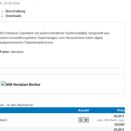
8.-14.08.2026
Beschreibung
Downloads
Ein fräsbarer Gipsblank mit außerordentlicher Kantenstabilität, hergestellt aus
einem kunstoffvergütetem Superhartgips zum Herausfräsen eines digital
aufgenommenen Patientenabdruckes.
Farbe:
elfenbein
SDB Hinriplast BioStar
ton - 'In den Warenkorb'.
Anzahl
Preis
25,00 €
Stück
zzgl. 19% MwSt. zzgl.
Versand
25,00 €