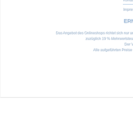
Impre
ERN
Das Angebot des Onlineshops richtet sich nur an 
zuzüglich 19 % Mehrwertste
Der V
Alle aufgeführten Preise 