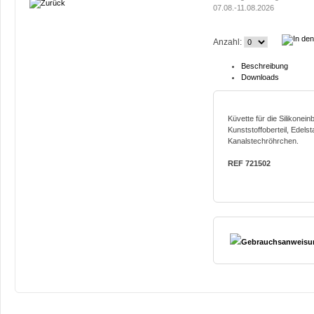
07.08.-11.08.2026
Anzahl:
Beschreibung
Downloads
Küvette für die Silikonei
Kunststoffoberteil, Edels
Kanalstechröhrchen.
REF 721502
Gebrauchsanweisun