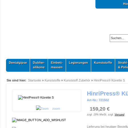
Ho
Dentalgipse
Dublier-
Einbett-
Legierungen
Kunststoffe
Strahl-
silikone
massen
& Poli
Sie sind hier:
Startseite
»
Kunststoffe
»
Kunststoff Zubehör
»
HinriPress® Küvette S
HinriPress® Kü
Art-Nr.: 721502
159,20 €
zoom
zzgl. 19% MwSt. zzgl.
Versand
Lieferung bei heutiger Bestell