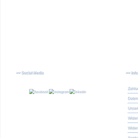
>> Social Media
>> Inf
Zahlu
Daten
Unser
Widerr
Wider
Konta