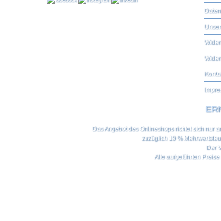
Daten
Unser
Widerr
Wider
Konta
Impre
ERN
Das Angebot des Onlineshops richtet sich nur an 
zuzüglich 19 % Mehrwertste
Der V
Alle aufgeführten Preise 