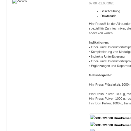
07.08.-11.08.2026
Beschreibung
Downloads
HinriPress® ist der Allrounde
speziell für Zahntechniker, d
abdecken wollen.
Indikationen:
• Ober- und Unterkiefertotalp
• Komplettierung von Modell
• Indirekte Unterfütterung
• Ober- und Unterkieferteilpr
• Ergänzungen und Reparatu
Gebindegröße:
HinriPress Flüssigkeit, 1000 m
HinriPress Pulver, 1000 g, ro
HinriPress Pulver, 1000 g, ro
HinriDon Pulver, 1000 g, tran
SDB 721000 HinriPress 
SDB 721000 HinriPress 