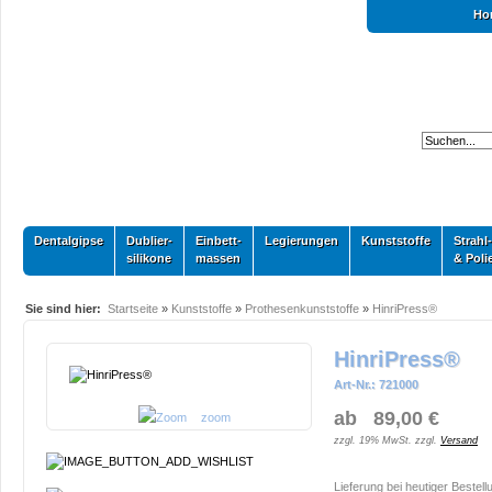
Ho
Dentalgipse
Dublier-
Einbett-
Legierungen
Kunststoffe
Strahl-
silikone
massen
& Poli
Sie sind hier:
Startseite
»
Kunststoffe
»
Prothesenkunststoffe
»
HinriPress®
HinriPress®
Art-Nr.: 721000
ab 89,00 €
zoom
zzgl. 19% MwSt. zzgl.
Versand
Lieferung bei heutiger Bestell