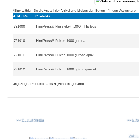
Gebrauchsanweisung H
*Bitte wählen Sie die Anzahl der Artikel und klicken den Button - 'In den Warenkorb'.
Artikel-Nr.
Produkt+
721000
HinriPress® Flüssigkeit, 1000 ml farblos
721010
HinriPress® Pulver, 1000 g, rosa
721011
HinriPress® Pulver, 1000 g, rosa opak
721012
HinriPress® Pulver, 1000 g, transparent
angezeigte Produkte:
1
bis
4
(von
4
insgesamt)
>> Social Media
>> Inf
Zahlu