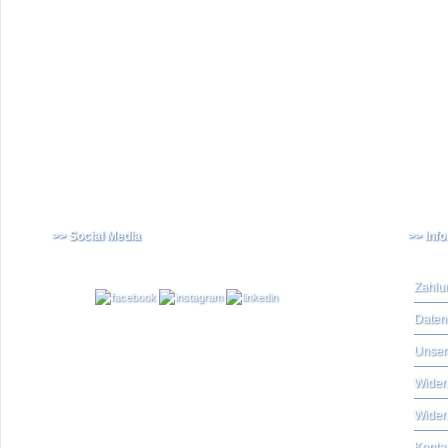
>> Social Media
>> Inf
Zahlu
Daten
Unser
Widerr
Wider
Konta