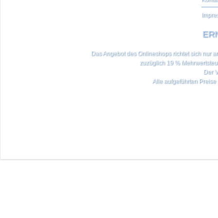
Impre
ERN
Das Angebot des Onlineshops richtet sich nur an 
zuzüglich 19 % Mehrwertste
Der V
Alle aufgeführten Preise 