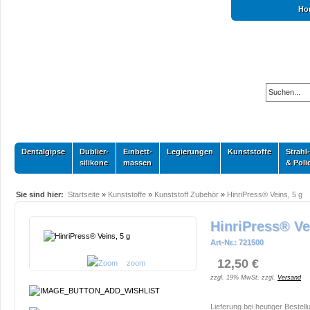
Ho
Dentalgipse
Dublier-
Einbett-
Legierungen
Kunststoffe
Strahl-
silikone
massen
& Poli
Sie sind hier:
Startseite
»
Kunststoffe
»
Kunststoff Zubehör
»
HinriPress® Veins, 5 g
HinriPress® Ve
Art-Nr.: 721500
12,50 €
zoom
zzgl. 19% MwSt. zzgl.
Versand
Lieferung bei heutiger Bestell