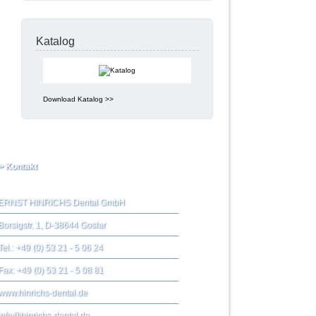
Katalog
Download Katalog >>
> Kontakt
ERNST HINRICHS Dental GmbH
Borsigstr. 1, D-38644 Goslar
Tel.: +49 (0) 53 21 - 5 06 24
Fax: +49 (0) 53 21 - 5 08 81
www.hinrichs-dental.de
info@hinrichs-dental.de