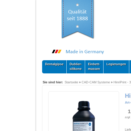
Dentalgipse
Dublier-
Einbett-
Legierungen
silikone
massen
Sie sind hier:
Startseite
»
CAD-CAM Systeme
»
HinriPrint -
Hi
Art-
13
zzgl
Lief