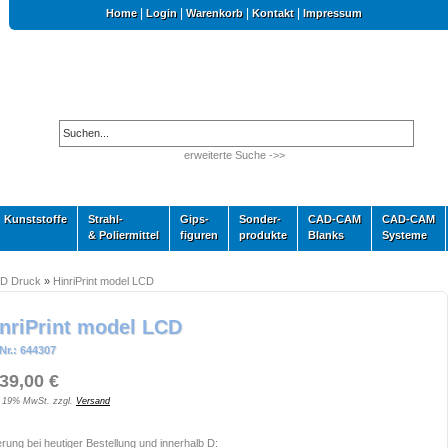
|
|
|
|
Home
Login
Warenkorb
Kontakt
Impressum
erweiterte Suche ->>
Kunststoffe
Strahl-
Gips-
Sonder-
CAD-CAM
CAD-CAM
& Poliermittel
figuren
produkte
Blanks
Systeme
 3D Druck
»
HinriPrint model LCD
nriPrint model LCD
Nr.: 644307
9,00 €
. 19% MwSt. zzgl.
Versand
erung bei heutiger Bestellung und innerhalb D: