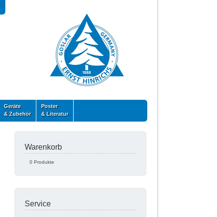
Geräte
Poster
& Zubehör
& Literatur
Warenkorb
0 Produkte
Service