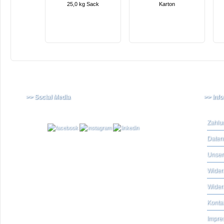
25,0 kg Sack
Karton
>> Social Media
>> Inf
Zahlu
Daten
Unser
Widerr
Wider
Konta
Impre