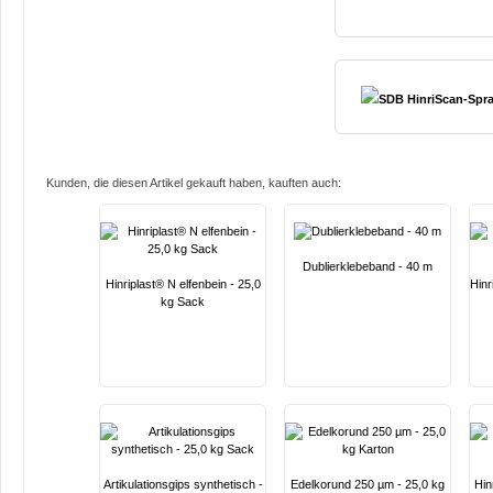
SDB HinriScan-Spra
Kunden, die diesen Artikel gekauft haben, kauften auch:
Dublierklebeband - 40 m
Hinriplast® N elfenbein - 25,0
Hinr
kg Sack
Artikulationsgips synthetisch -
Edelkorund 250 µm - 25,0 kg
Hin