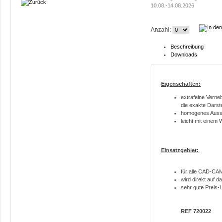
10.08.-14.08.2026
Anzahl:
Beschreibung
Downloads
Eigenschaften:
extrafeine Verneb
die exakte Darst
homogenes Aussp
leicht mit einem 
Einsatzgebiet:
für alle CAD-CA
wird direkt auf 
sehr gute Preis-
REF 720022