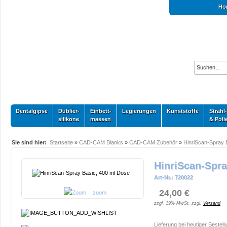
Ho
Dentalgipse
Dublier-
Einbett-
Legierungen
Kunststoffe
Strahl-
silikone
massen
& Poli
Sie sind hier:
Startseite
»
CAD-CAM Blanks
»
CAD-CAM Zubehör
»
HinriScan-Spray 
HinriScan-Spra
Art-Nr.: 720022
24,00 €
zoom
zzgl. 19% MwSt. zzgl.
Versand
Lieferung bei heutiger Bestell