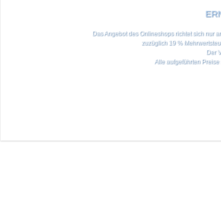
ERN
Das Angebot des Onlineshops richtet sich nur an 
zuzüglich 19 % Mehrwertste
Der V
Alle aufgeführten Preise 