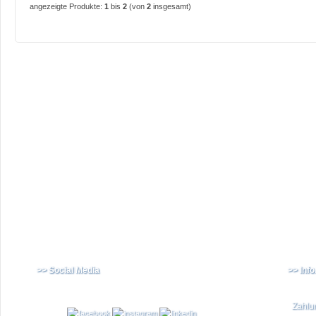
angezeigte Produkte:
1
bis
2
(von
2
insgesamt)
>> Social Media
>> Inf
Zahlu