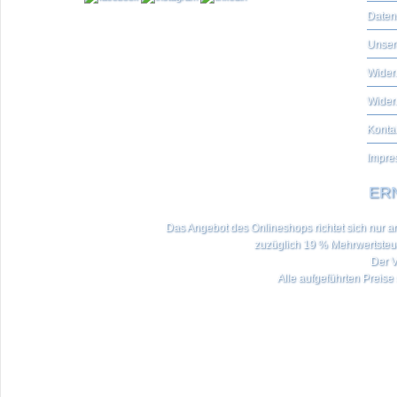
Daten
Unser
Widerr
Wider
Konta
Impre
ERN
Das Angebot des Onlineshops richtet sich nur an 
zuzüglich 19 % Mehrwertste
Der V
Alle aufgeführten Preise 