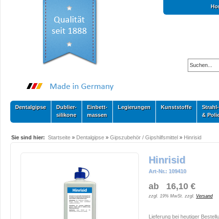
Ho
Dentalgipse
Dublier-
Einbett-
Legierungen
Kunststoffe
Strahl-
silikone
massen
& Poli
Sie sind hier:
Startseite
»
Dentalgipse
»
Gipszubehör / Gipshilfsmittel
»
Hinrisid
Hinrisid
Art-Nr.: 109410
ab 16,10 €
zzgl. 19% MwSt. zzgl.
Versand
Lieferung bei heutiger Bestell