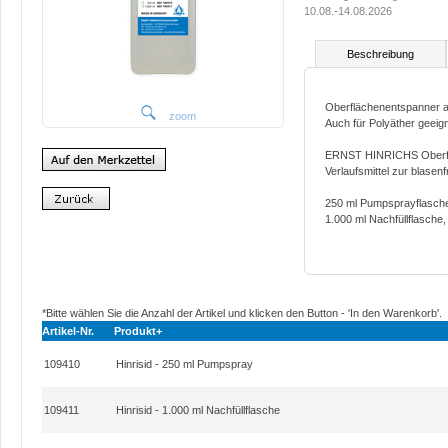
10.08.-14.08.2026
Beschreibung
Oberflächenentspanner a
zoom
Auch für Polyäther geeign
ERNST HINRICHS Oberfläc
Verlaufsmittel zur blasen
250 ml Pumpsprayflasch
1.000 ml Nachfüllflasche
*Bitte wählen Sie die Anzahl der Artikel und klicken den Button - 'In den Warenkorb'.
Artikel-Nr.
Produkt+
109410
Hinrisid - 250 ml Pumpspray
109411
Hinrisid - 1.000 ml Nachfüllflasche