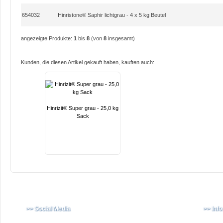
654032
Hinristone® Saphir lichtgrau - 4 x 5 kg Beutel
angezeigte Produkte:
1
bis
8
(von
8
insgesamt)
Kunden, die diesen Artikel gekauft haben, kauften auch:
Hinrizit® Super grau - 25,0 kg
Sack
>> Social Media
>> Inf