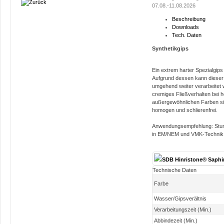
07.08.-11.08.2026
Beschreibung
Downloads
Tech. Daten
Synthetikgips
Ein extrem harter Spezialgips
Aufgrund dessen kann dieser 
umgehend weiter verarbeitet 
cremiges Fließverhalten bei h
außergewöhnlichen Farben si
homogen und schlierenfrei.
Anwendungsempfehlung: Stump
in EM/NEM und VMK-Technik, 
SDB Hinristone® Saphi
Technische Daten
Farbe
Wasser/Gipsverältnis
Verarbeitungszeit (Min.)
Abbindezeit (Min.)