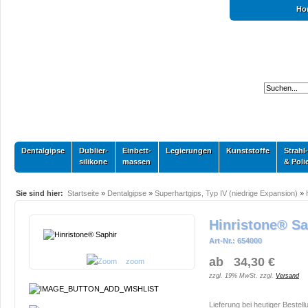
Ho
Dentalgipse
Dublier-
Einbett-
Legierungen
Kunststoffe
Strahl-
silikone
massen
& Poli
Sie sind hier:
Startseite
»
Dentalgipse
»
Superhartgips, Typ IV (niedrige Expansion)
»
Hinristone® Sa
Art-Nr.: 654000
ab 34,30 €
zoom
zzgl. 19% MwSt. zzgl.
Versand
Lieferung bei heutiger Bestell