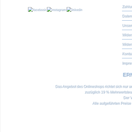
Zahlu
Daten
Unser
Widerr
Wider
Konta
Impre
ERN
Das Angebot des Onlineshops richtet sich nur an 
zuzüglich 19 % Mehrwertste
Der V
Alle aufgeführten Preise 