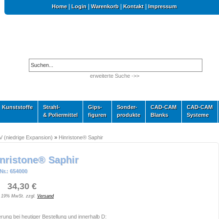
|
|
|
|
Home
Login
Warenkorb
Kontakt
Impressum
erweiterte Suche ->>
Kunststoffe
Strahl-
Gips-
Sonder-
CAD-CAM
CAD-CAM
& Poliermittel
figuren
produkte
Blanks
Systeme
V (niedrige Expansion)
»
Hinristone® Saphir
nristone® Saphir
Nr.: 654000
 34,30 €
. 19% MwSt. zzgl.
Versand
erung bei heutiger Bestellung und innerhalb D: