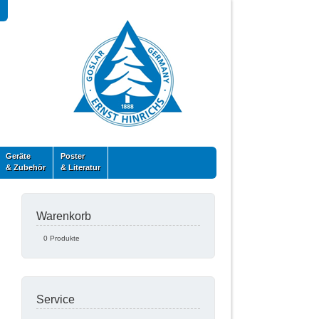
Geräte
Poster
& Zubehör
& Literatur
Warenkorb
0 Produkte
Service