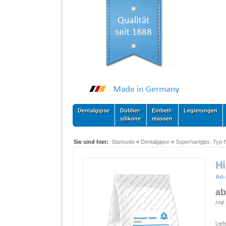
Dentalgipse
Dublier-
Einbett-
Legierungen
silikone
massen
Sie sind hier:
Startseite
»
Dentalgipse
»
Superhartgips, Typ I
Hi
Art-
ab
zzgl
Lief