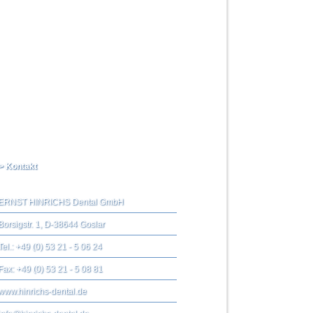
> Kontakt
ERNST HINRICHS Dental GmbH
Borsigstr. 1, D-38644 Goslar
Tel.: +49 (0) 53 21 - 5 06 24
Fax: +49 (0) 53 21 - 5 08 81
www.hinrichs-dental.de