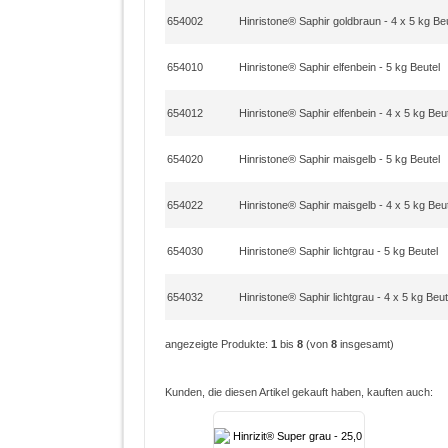
654002
Hinristone® Saphir goldbraun - 4 x 5 kg Be
654010
Hinristone® Saphir elfenbein - 5 kg Beutel
654012
Hinristone® Saphir elfenbein - 4 x 5 kg Beu
654020
Hinristone® Saphir maisgelb - 5 kg Beutel
654022
Hinristone® Saphir maisgelb - 4 x 5 kg Beu
654030
Hinristone® Saphir lichtgrau - 5 kg Beutel
654032
Hinristone® Saphir lichtgrau - 4 x 5 kg Beut
angezeigte Produkte:
1
bis
8
(von
8
insgesamt)
Kunden, die diesen Artikel gekauft haben, kauften auch: