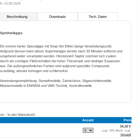
8.-14.08.2026
Beschreibung
Downloads
Tech. Daten
Synthetikgips
Ein extrem harter Spezialgips mit Snap-Set Effekt (lange Verarbeitungszeit).
Aufgrund dessen kann dieser Superhartgips bereits nach 30 Minuten entformt und
umgehend weiter verarbeitet werden. Hinristone® Saphir zeichnet sich zudem
durch ein cremiges Fließverhalten bei hoher Thixotropie und niedriger Expansion
aus. Die außergewöhnlichen Farben sind aufgrund spezieller Compounds
scanfähig, absolut homogen und schlierenfrei.
Anwendungsempfehlung: Stumpfmodelle, Zahnkränze, Sägeschnittmodelle,
Meistermodelle in EM/NEM und VMK-Technik, Kontrollmodelle.
ton - 'In den Warenkorb'.
Anzahl
Preis
34,30 €
zzgl. 19% MwSt. zzgl.
Versand