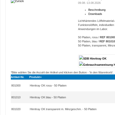
09.08.-13.08.2026
Beschreibung
Downloads
Lichthärtendes Löffelmaterial 
Funktionslöffeln, individuellen
Anwendungen im Labor.
50 Platten, rosa /
REF 80100
50 Platten, blau /
REF 801010
50 Platten, transparent, Mi
SDB Hinritray OK
Gebrauchsanweisung H
*Bitte wählen Sie die Anzahl der Artikel und klicken den Button - 'In den Warenkorb'.
Artikel-Nr.
Produkt+
801000
Hinritray OK rosa - 50 Platten
801010
Hinritray OK blau - 50 Platten
801020
Hinritray OK transparent m. Minzgeschm. - 50 Platten