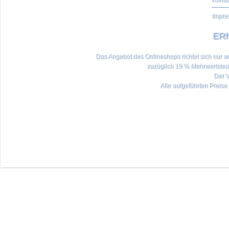
Impre
ERN
Das Angebot des Onlineshops richtet sich nur an 
zuzüglich 19 % Mehrwertste
Der V
Alle aufgeführten Preise 