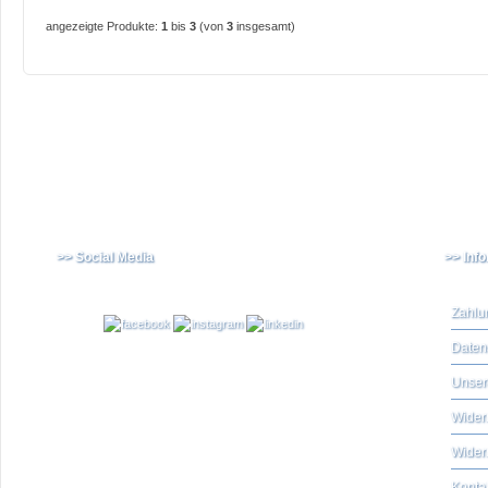
angezeigte Produkte:
1
bis
3
(von
3
insgesamt)
>> Social Media
>> Inf
Zahlu
Daten
Unser
Widerr
Wider
Konta