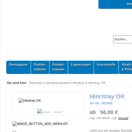
Ho
Dentalgipse
Dublier-
Einbett-
Legierungen
Kunststoffe
Strahl-
silikone
massen
& Poli
Sie sind hier:
Startseite
»
Sonderprodukte
»
Hinritray
»
Hinritray OK
Hinritray OK
Art-Nr.: 801000
ab 56,00 €
zoom
zzgl. 19% MwSt. zzgl.
Versand
Lieferung bei heutiger Bestell