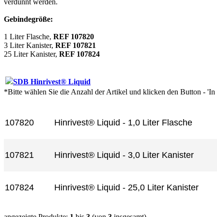
verdünnt werden.
Gebindegröße:
1 Liter Flasche,
REF 107820
3 Liter Kanister,
REF 107821
25 Liter Kanister,
REF 107824
SDB Hinrivest® Liquid
*Bitte wählen Sie die Anzahl der Artikel und klicken den Button - 'I
Artikel-Nr.
Produkt+
107820
Hinrivest® Liquid - 1,0 Liter Flasche
107821
Hinrivest® Liquid - 3,0 Liter Kanister
107824
Hinrivest® Liquid - 25,0 Liter Kanister
angezeigte Produkte:
1
bis
3
(von
3
insgesamt)