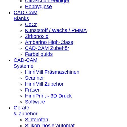
Ultraschall-Reiniger
Hobbygipse
CAD-CAM
Blanks
CoCr
Kunststoff / Wachs / PMMA
Zirkonoxid
Ambarino High-Class
CAD-CAM Zubehör
Färbeliquids
CAD-CAM
Systeme
HinriMill Fräsmaschinen
Scanner
HinriMill Zubehör
Fräser
HinriPrint - 3D Druck
Software
Geräte
& Zubehör
Sinteröfen
Silikon Dosierautomat