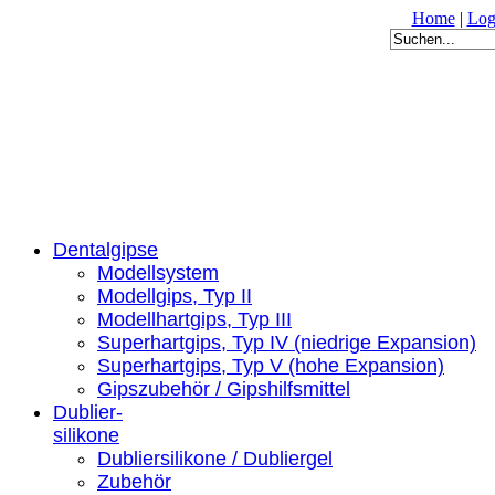
Home
|
Log
Dentalgipse
Modellsystem
Modellgips, Typ II
Modellhartgips, Typ III
Superhartgips, Typ IV (niedrige Expansion)
Superhartgips, Typ V (hohe Expansion)
Gipszubehör / Gipshilfsmittel
Dublier-
silikone
Dubliersilikone / Dubliergel
Zubehör