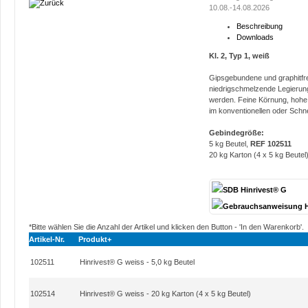
10.08.-14.08.2026
Beschreibung
Downloads
Kl. 2, Typ 1, weiß
Gipsgebundene und graphitfre
niedrigschmelzende Legierun
werden. Feine Körnung, hohe 
im konventionellen oder Schn
Gebindegröße:
5 kg Beutel,
REF 102511
20 kg Karton (4 x 5 kg Beutel
SDB Hinrivest® G
Gebrauchsanweisung H
*Bitte wählen Sie die Anzahl der Artikel und klicken den Button - 'In den Warenkorb'.
Artikel-Nr.
Produkt+
102511
Hinrivest® G weiss - 5,0 kg Beutel
102514
Hinrivest® G weiss - 20 kg Karton (4 x 5 kg Beutel)