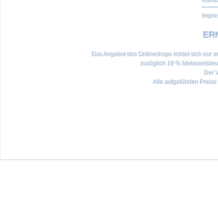
Impre
ERN
Das Angebot des Onlineshops richtet sich nur an 
zuzüglich 19 % Mehrwertste
Der V
Alle aufgeführten Preise 