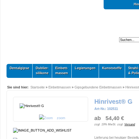
Ho
Dentalgipse
Dublier-
Einbett-
Legierungen
Kunststoffe
Strahl-
silikone
massen
& Poli
Sie sind hier:
Startseite
»
Einbettmassen
»
Gipsgebundene Einbettmassen
»
Hinrives
Hinrivest® G
Art-Nr.: 102511
ab 54,40 €
zoom
zzgl. 19% MwSt. zzgl.
Versand
Lieferung bei heutiger Bestell