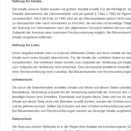
Haftung für Inhalte
Die Inhalte unserer Seiten wurden mit größter Sorgfalt erstellt. Für die Richtigkeit, V
Gewähr übernehmen. Als Diensteanbieter sind wir gemäß § 7 Abs.1 TMG für eigene 
verantwortlich. Nach §§ 8 bis 10 TMG sind wir als Diensteanbieter jedoch nicht verpf
zu überwachen oder nach Umständen zu forschen, die auf eine rechtswidrige Tätigk
der Nutzung von Informationen nach den allgemeinen Gesetzen bleiben hiervon unbe
Zeitpunkt der Kenntnis einer konkreten Rechtsverletzung möglich. Bei Bekanntwe
Inhalte umgehend entfernen.
Haftung für Links
Unser Angebot enthält Links zu externen Webseiten Dritter, auf deren Inhalte wir k
Inhalte auch keine Gewähr übernehmen. Für die Inhalte der verlinkten Seiten ist stets
verantwortlich. Die verlinkten Seiten wurden zum Zeitpunkt der Verlinkung auf mögl
zum Zeitpunkt der Verlinkung nicht erkennbar. Eine permanente inhaltliche Kontrolle
einer Rechtsverletzung nicht zumutbar. Bei Bekanntwerden von Rechtsverletzungen
Urheberrecht
Die durch die Seitenbetreiber erstellten Inhalte und Werke auf diesen Seiten unterli
Bearbeitung, Verbreitung und jede Art der Verwertung außerhalb der Grenzen des U
jeweiligen Autors bzw. Erstellers. Downloads und Kopien dieser Seite sind nur für d
Inhalte auf dieser Seite nicht vom Betreiber erstellt wurden, werden die Urheberrech
solche gekennzeichnet. Sollten Sie trotzdem auf eine Urheberrechtsverletzung auf
Bei Bekanntwerden von Rechtsverletzungen werden wir derartige Inhalte umgehend
Datenschutz
Die Nutzung unserer Webseite ist in der Regel ohne Angabe personenbezogener Da