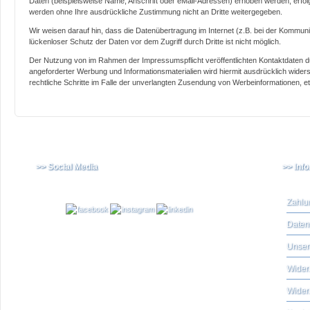
Daten (beispielsweise Name, Anschrift oder eMail-Adressen) erhoben werden, erfolgt 
werden ohne Ihre ausdrückliche Zustimmung nicht an Dritte weitergegeben.
Wir weisen darauf hin, dass die Datenübertragung im Internet (z.B. bei der Kommuni
lückenloser Schutz der Daten vor dem Zugriff durch Dritte ist nicht möglich.
Der Nutzung von im Rahmen der Impressumspflicht veröffentlichten Kontaktdaten d
angeforderter Werbung und Informationsmaterialien wird hiermit ausdrücklich widers
rechtliche Schritte im Falle der unverlangten Zusendung von Werbeinformationen, e
>> Social Media
>> Inf
Zahlu
Daten
Unser
Widerr
Wider