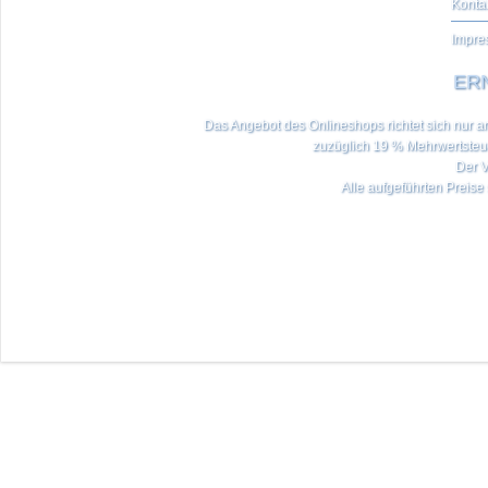
Konta
Impre
ERN
Das Angebot des Onlineshops richtet sich nur an 
zuzüglich 19 % Mehrwertste
Der V
Alle aufgeführten Preise 