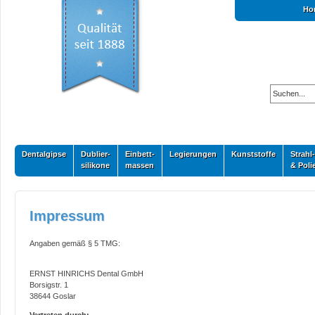
Ho
Dentalgipse
Dublier-
Einbett-
Legierungen
Kunststoffe
Strahl-
silikone
massen
& Poli
Impressum
Angaben gemäß § 5 TMG:
ERNST HINRICHS Dental GmbH
Borsigstr. 1
38644 Goslar