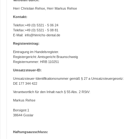
Vertreten durch:
Herr Christian Rehse, Herr Markus Rehse
Kontakt:
Telefon:
+49 (0) 5321 - 5 06 24
Telefax:
+49 (0) 5321 - 5 08 81
E-Mail:
info@hinrichs-dental.de
Registereintrag:
Eintragung im Handelsregister.
Registergericht: Amtsgericht Braunschweig
Registernummer: HRB 110251
Umsatzsteuer-ID:
Umsatzsteuer-Identifikationsnummer gemäß § 27 a Umsatzsteuergesetz:
DE 177 344 422
Verantwortlich für den Inhalt nach § 55 Abs. 2 RStV:
Markus Rehse
Borsigstr.1
38644 Goslar
Haftungsausschluss: