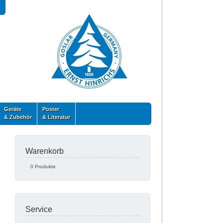
Geräte
Poster
& Zubehör
& Literatur
Warenkorb
0 Produkte
Service