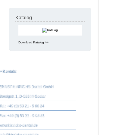
Katalog
Download Katalog >>
> Kontakt
ERNST HINRICHS Dental GmbH
Borsigstr. 1, D-38644 Goslar
Tel.: +49 (0) 53 21 - 5 06 24
Fax: +49 (0) 53 21 - 5 08 81
www.hinrichs-dental.de
info@hinrichs-dental.de