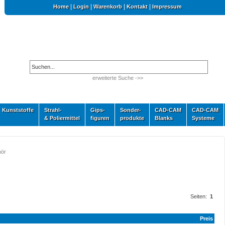
|
|
|
|
Home
Login
Warenkorb
Kontakt
Impressum
erweiterte Suche ->>
Kunststoffe
Strahl-
Gips-
Sonder-
CAD-CAM
CAD-CAM
& Poliermittel
figuren
produkte
Blanks
Systeme
hör
Seiten:
1
Preis