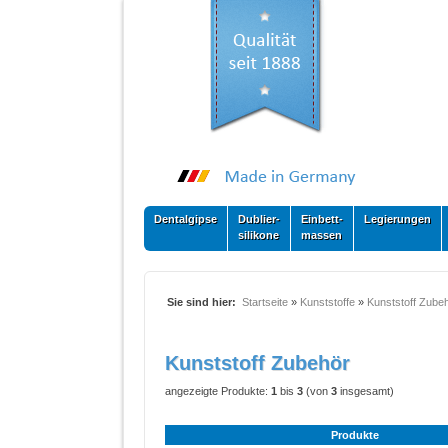
Dentalgipse
Dublier-
Einbett-
Legierungen
silikone
massen
Sie sind hier:
Startseite
»
Kunststoffe
»
Kunststoff Zube
Kunststoff Zubehör
angezeigte Produkte:
1
bis
3
(von
3
insgesamt)
Produkte