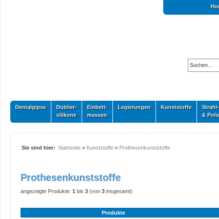
Ho
Dentalgipse
Dublier-
Einbett-
Legierungen
Kunststoffe
Strahl-
silikone
massen
& Poli
Sie sind hier:
Startseite
»
Kunststoffe
»
Prothesenkunststoffe
Prothesenkunststoffe
angezeigte Produkte:
1
bis
3
(von
3
insgesamt)
Produkte