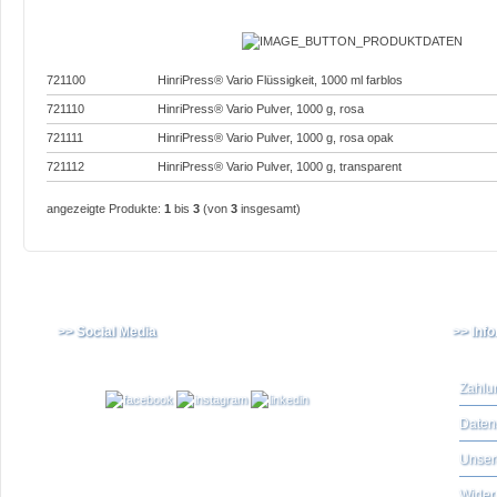
721100
HinriPress® Vario Flüssigkeit, 1000 ml farblos
721110
HinriPress® Vario Pulver, 1000 g, rosa
721111
HinriPress® Vario Pulver, 1000 g, rosa opak
721112
HinriPress® Vario Pulver, 1000 g, transparent
angezeigte Produkte:
1
bis
3
(von
3
insgesamt)
>> Social Media
>> Inf
Zahlu
Daten
Unser
Widerr