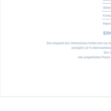
Wider
Konta
Impre
ERN
Das Angebot des Onlineshops richtet sich nur an 
zuzüglich 19 % Mehrwertste
Der V
Alle aufgeführten Preise 