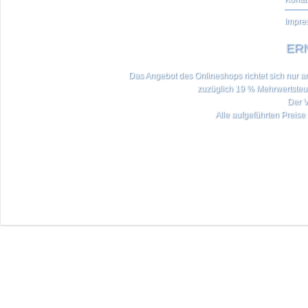
Impre
ERN
Das Angebot des Onlineshops richtet sich nur an 
zuzüglich 19 % Mehrwertste
Der V
Alle aufgeführten Preise 