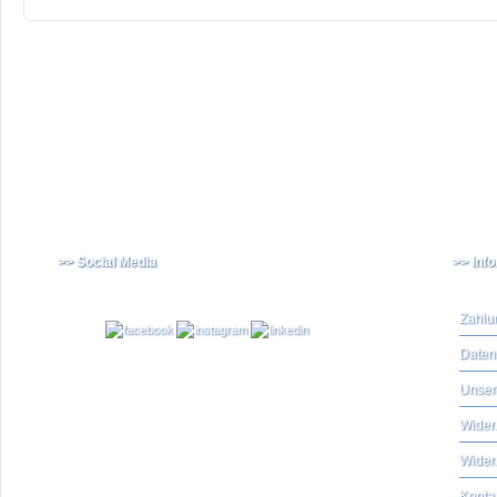
>> Social Media
>> Inf
Zahlu
Daten
Unser
Widerr
Wider
Konta