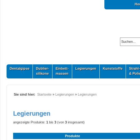
Ho
Dentalgipse
Dublier-
Einbett-
Legierungen
Kunststoffe
Strahl-
silikone
massen
& Poli
Sie sind hier:
Startseite
»
Legierungen
»
Legierungen
Legierungen
angezeigte Produkte:
1
bis
3
(von
3
insgesamt)
Produkte