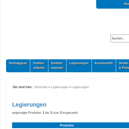
Ho
Dentalgipse
Dublier-
Einbett-
Legierungen
Kunststoffe
Strahl-
silikone
massen
& Poli
Sie sind hier:
Startseite
»
Legierungen
»
Legierungen
Legierungen
angezeigte Produkte:
1
bis
3
(von
3
insgesamt)
Produkte