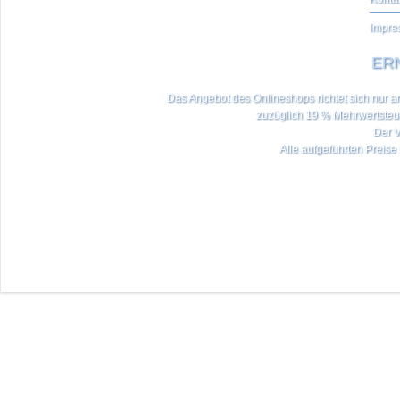
Impre
ERN
Das Angebot des Onlineshops richtet sich nur an 
zuzüglich 19 % Mehrwertste
Der V
Alle aufgeführten Preise 