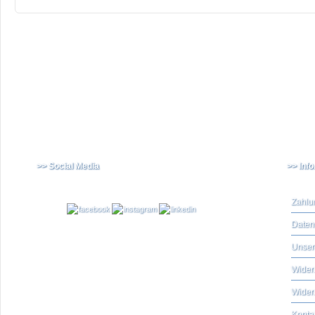
>> Social Media
>> Inf
Zahlu
Daten
Unser
Widerr
Wider
Konta