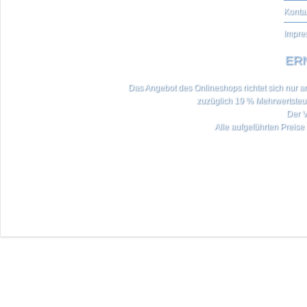
Konta
Impre
ERN
Das Angebot des Onlineshops richtet sich nur an 
zuzüglich 19 % Mehrwertste
Der V
Alle aufgeführten Preise 