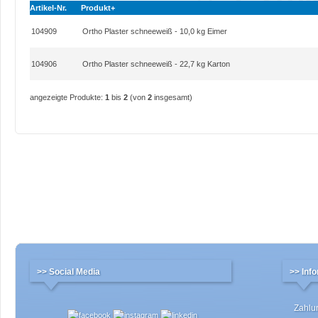
Artikel-Nr.
Produkt+
104909
Ortho Plaster schneeweiß - 10,0 kg Eimer
104906
Ortho Plaster schneeweiß - 22,7 kg Karton
angezeigte Produkte:
1
bis
2
(von
2
insgesamt)
>> Social Media
>> Inf
Zahlu