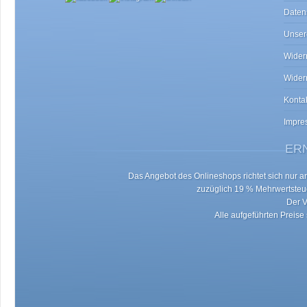
Daten
Unser
Widerr
Wider
Konta
Impre
ERN
Das Angebot des Onlineshops richtet sich nur an 
zuzüglich 19 % Mehrwertste
Der V
Alle aufgeführten Preise 