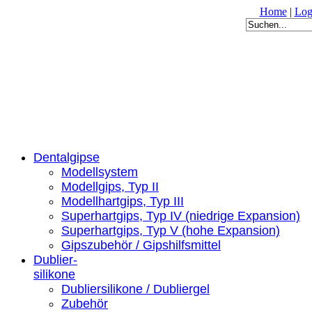
Home
|
Log
Dentalgipse
Modellsystem
Modellgips, Typ II
Modellhartgips, Typ III
Superhartgips, Typ IV (niedrige Expansion)
Superhartgips, Typ V (hohe Expansion)
Gipszubehör / Gipshilfsmittel
Dublier-
silikone
Dubliersilikone / Dubliergel
Zubehör