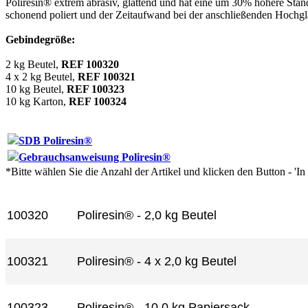
Poliresin® extrem abrasiv, glättend und hat eine um 30% höhere Standz
schonend poliert und der Zeitaufwand bei der anschließenden Hochglan
Gebindegröße:
2 kg Beutel,
REF 100320
4 x 2 kg Beutel,
REF 100321
10 kg Beutel,
REF 100323
10 kg Karton,
REF 100324
SDB Poliresin®
Gebrauchsanweisung Poliresin®
*Bitte wählen Sie die Anzahl der Artikel und klicken den Button - 'I
Artikel-Nr.
Produkt+
100320
Poliresin® - 2,0 kg Beutel
100321
Poliresin® - 4 x 2,0 kg Beutel
100323
Poliresin® - 10,0 kg Papiersack