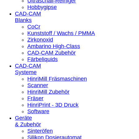
Ultraschall-Reiniger
Hobbygipse
CAD-CAM
Blanks
CoCr
Kunststoff / Wachs / PMMA
Zirkonoxid
Ambarino High-Class
CAD-CAM Zubehör
Färbeliquids
CAD-CAM
Systeme
HinriMill Fräsmaschinen
Scanner
HinriMill Zubehör
Fräser
HinriPrint - 3D Druck
Software
Geräte
& Zubehör
Sinteröfen
Silikon Dosierautomat