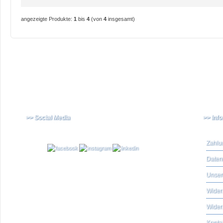
angezeigte Produkte:
1
bis
4
(von
4
insgesamt)
>> Social Media
>> Inf
Zahlu
Daten
Unser
Widerr
Wider
Konta