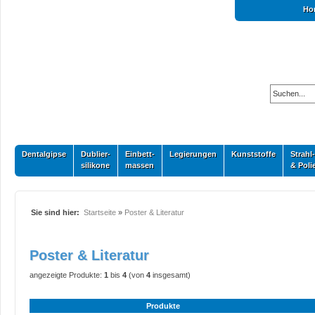
Ho
Dentalgipse
Dublier-
Einbett-
Legierungen
Kunststoffe
Strahl-
silikone
massen
& Poli
Sie sind hier:
Startseite
»
Poster & Literatur
Poster & Literatur
angezeigte Produkte:
1
bis
4
(von
4
insgesamt)
Produkte