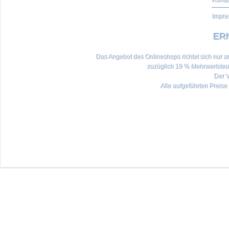
Impre
ERN
Das Angebot des Onlineshops richtet sich nur an 
zuzüglich 19 % Mehrwertste
Der V
Alle aufgeführten Preise 