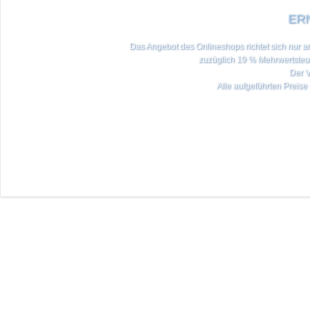
ERN
Das Angebot des Onlineshops richtet sich nur an 
zuzüglich 19 % Mehrwertste
Der V
Alle aufgeführten Preise 