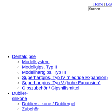
Home
|
Log
Dentalgipse
Modellsystem
Modellgips, Typ II
Modellhartgips, Typ III
Superhartgips, Typ IV (niedrige Expansion)
Superhartgips, Typ V (hohe Expansion)
Gipszubehör / Gipshilfsmittel
Dublier-
silikone
Dubliersilikone / Dubliergel
Zubehör