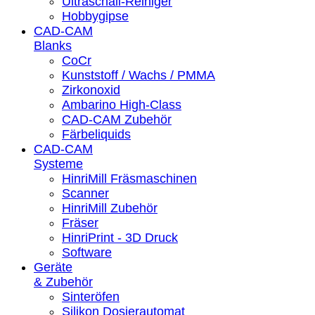
Ultraschall-Reiniger
Hobbygipse
CAD-CAM
Blanks
CoCr
Kunststoff / Wachs / PMMA
Zirkonoxid
Ambarino High-Class
CAD-CAM Zubehör
Färbeliquids
CAD-CAM
Systeme
HinriMill Fräsmaschinen
Scanner
HinriMill Zubehör
Fräser
HinriPrint - 3D Druck
Software
Geräte
& Zubehör
Sinteröfen
Silikon Dosierautomat