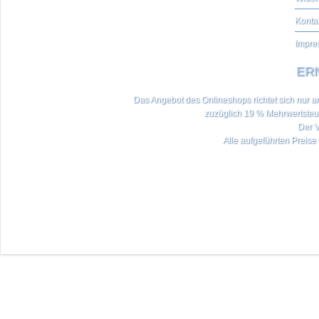
Konta
Impre
ERN
Das Angebot des Onlineshops richtet sich nur an 
zuzüglich 19 % Mehrwertste
Der V
Alle aufgeführten Preise 