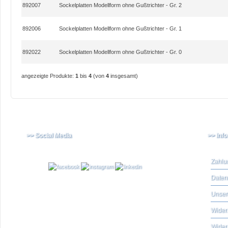
892007
Sockelplatten Modellform ohne Gußtrichter - Gr. 2
892006
Sockelplatten Modellform ohne Gußtrichter - Gr. 1
892022
Sockelplatten Modellform ohne Gußtrichter - Gr. 0
angezeigte Produkte:
1
bis
4
(von
4
insgesamt)
>> Social Media
>> Inf
Zahlu
Daten
Unser
Widerr
Wider