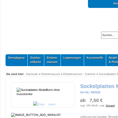
Ho
Dentalgipse
Dublier-
Einbett-
Legierungen
Kunststoffe
Strahl-
silikone
massen
& Poli
Sie sind hier:
Startseite
»
Einbettmassen
»
Einbettmassen - Zubehör
»
Sockelplatten 
Sockelplatten 
Art-Nr.: 892022
ab 7,50 €
zoom
zzgl. 19% MwSt. zzgl.
Versand
Lieferung bei heutiger Bestell