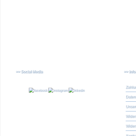
>> Social Media
>> Inf
Zahlu
Daten
Unser
Widerr
Wider
Konta