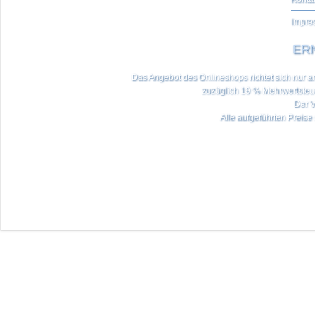
Impre
ERN
Das Angebot des Onlineshops richtet sich nur an 
zuzüglich 19 % Mehrwertste
Der V
Alle aufgeführten Preise 