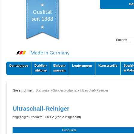
Ho
Dentalgipse
Dublier-
Einbett-
Legierungen
Kunststoffe
Strahl-
silikone
massen
& Poli
Sie sind hier:
Startseite
»
Sonderprodukte
»
Ultraschall-Reiniger
Ultraschall-Reiniger
angezeigte Produkte:
1
bis
2
(von
2
insgesamt)
Produkte