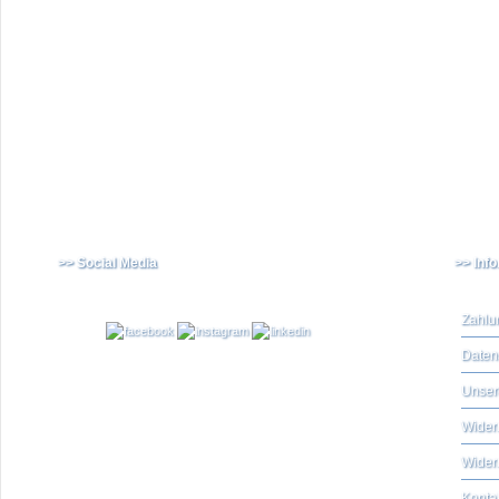
>> Social Media
>> Inf
Zahlu
Daten
Unser
Widerr
Wider
Konta