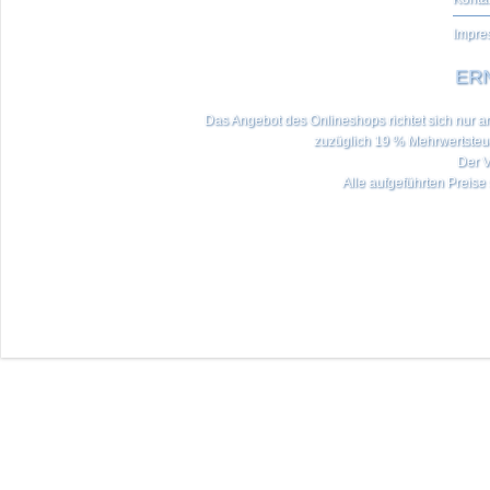
Impre
ERN
Das Angebot des Onlineshops richtet sich nur an 
zuzüglich 19 % Mehrwertste
Der V
Alle aufgeführten Preise 