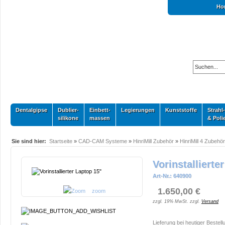
Ho
Dentalgipse
Dublier-
Einbett-
Legierungen
Kunststoffe
Strahl-
silikone
massen
& Poli
Sie sind hier:
Startseite
»
CAD-CAM Systeme
»
HinriMill Zubehör
»
HinriMill 4 Zubehör
Vorinstallierte
Art-Nr.: 640900
1.650,00 €
zoom
zzgl. 19% MwSt. zzgl.
Versand
Lieferung bei heutiger Bestell