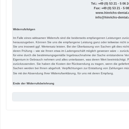
Tel.: +49 (0) 53 21 - 5 06 2
Fax: +49 (0) 53 21 - 5 0
www.hinrichs-dental.
info@hinrichs-dental.
Widerrufsfolgen
Im Falle eines wirksamen Widerrufs sind die beiderseits empfangenen Leistungen zur
herauszugeben. Können Sie uns die empfangene Leistung ganz oder teilweise nicht o
Sie uns insoweit ggf. Wertersatz leisten. Bei der Überlassung von Sachen gilt dies nic
deren Prüfung – wie sie Ihnen etwa im Ladengeschäft möglich gewesen wäre – zurückzu
für eine durch die bestimmungsgemäße Ingebrauchnahme der Sache entstandene Versc
Eigentum in Gebrauch nehmen und alles unterlassen, was deren Wert beeinträchtigt.
zurückzusenden. Sie haben die Kosten der Rücksendung zu tragen, wenn die gelieferte
Sachen werden bei Ihnen abgeholt. Verpflichtungen zur Erstattung von Zahlungen müsse
Sie mit der Absendung Ihrer Widerrufserklärung, für uns mit deren Empfang.
Ende der Widerrufsbelehrung