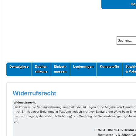
Ho
Dentalgipse
Dublier-
Einbett-
Legierungen
Kunststoffe
Strahl-
silikone
massen
& Poli
Widerrufsrecht
Widerrufsrecht
Sie können Ihre Vertragserklärung innerhalb von 14 Tagen ohne Angabe von Gründen in Te
nach Erhalt dieser Belehrung in Textform, jedoch nicht vor Eingang der Ware beim Emp
nicht vor Eingang der ersten Teillieferung). Zur Wahrung der Widerrufsfrist genügt die r
an:
ERNST HINRICHS Dental
Borsigstr. 1, D-38644 Go