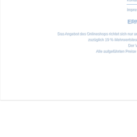
Impre
ERN
Das Angebot des Onlineshops richtet sich nur an 
zuzüglich 19 % Mehrwertste
Der V
Alle aufgeführten Preise 