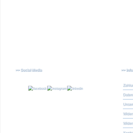
>> Social Media
>> Inf
Zahlu
Daten
Unser
Widerr
Wider
Konta