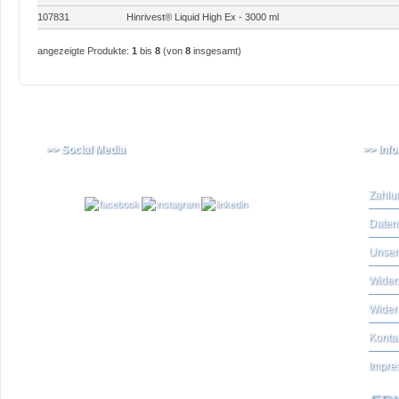
107831
Hinrivest® Liquid High Ex - 3000 ml
angezeigte Produkte:
1
bis
8
(von
8
insgesamt)
>> Social Media
>> Inf
Zahlu
Daten
Unser
Widerr
Wider
Konta
Impre