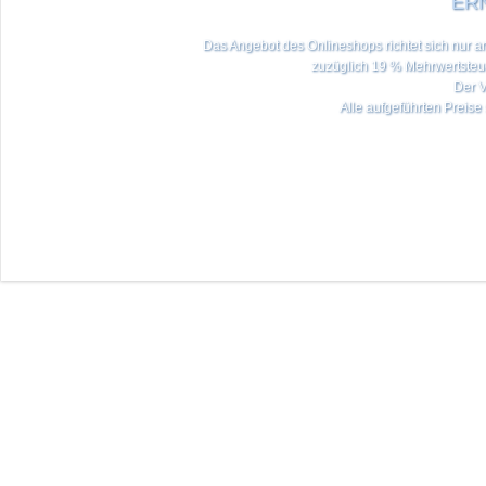
ERN
Das Angebot des Onlineshops richtet sich nur an 
zuzüglich 19 % Mehrwertste
Der V
Alle aufgeführten Preise 